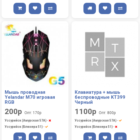
Мышь проводная
Клавиатура + мышь
Yelandar M70 игровая
беспроводные KT399
RGB
Черный
200р
1100р
Опт: 170р
Опт: 800р
Уссурийск (Амурская 57А)
-
Уссурийск (Амурская 57А)
-
Уссурийск (Блюхера 51)
-
Уссурийск (Блюхера 51)
-