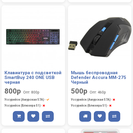
Клавиатура с подсветкой
Мышь беспроводная
SmartBuy 240 ONE USB
Defender Accura MM-275
черная
Черный
800р
500р
Опт: 800р
Опт: 460р
Уссурийск (Амурская 57А)
-
Уссурийск (Амурская 57А)
-
Уссурийск (Блюхера 51)
-
Уссурийск (Блюхера 51)
-