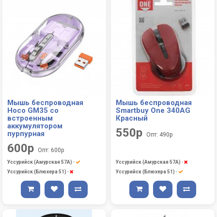
Мышь беспроводная
Мышь беспроводная
Hoco GM35 со
Smartbuy One 340AG
встроенным
Красный
аккумулятором
550р
пурпурная
Опт: 490р
600р
Опт: 600р
Уссурийск (Амурская 57А)
-
Уссурийск (Амурская 57А)
-
Уссурийск (Блюхера 51)
-
Уссурийск (Блюхера 51)
-