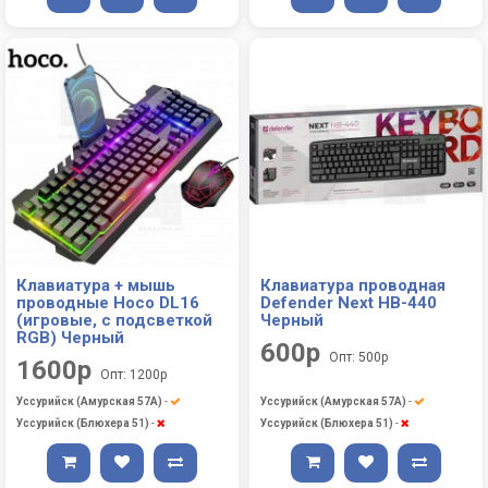
Клавиатура + мышь
Клавиатура проводная
проводные Hoco DL16
Defender Next HB-440
(игровые, с подсветкой
Черный
RGB) Черный
600р
Опт: 500р
1600р
Опт: 1200р
Уссурийск (Амурская 57А)
-
Уссурийск (Амурская 57А)
-
Уссурийск (Блюхера 51)
-
Уссурийск (Блюхера 51)
-