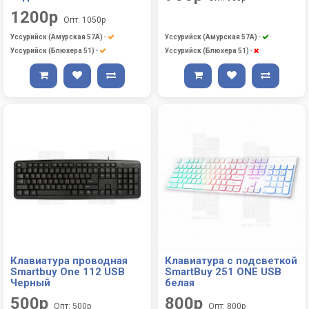
1200р
Опт: 1050р
Уссурийск (Амурская 57А)
-
Уссурийск (Амурская 57А)
-
Уссурийск (Блюхера 51)
-
Уссурийск (Блюхера 51)
-
Клавиатура проводная
Клавиатура с подсветкой
Smartbuy One 112 USB
SmartBuy 251 ONE USB
Черный
белая
500р
800р
Опт: 500р
Опт: 800р