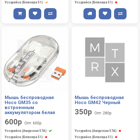
Уссурийск (Блюхера 51)
-
Уссурийск (Блюхера 51)
-
Мышь беспроводная
Мышь беспроводная
Hoco GM35 со
Hoco GM42 Черный
встроенным
350р
аккумулятором белая
Опт: 280р
600р
Опт: 600р
Уссурийск (Амурская 57А)
-
Уссурийск (Амурская 57А)
-
Уссурийск (Блюхера 51)
-
Уссурийск (Блюхера 51)
-