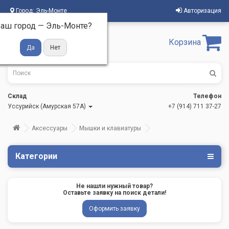
Город:
Эль-Монте
Авторизация
аш город —
Эль-Монте
?
Корзина
Склад
Телефон
Уссурийск (Амурская 57А)
+7 (914) 711 37-27
Аксессуары
Мышки и клавиатуры
Категории
Не нашли нужный товар?
Оставьте заявку на поиск детали!
Оформить заявку