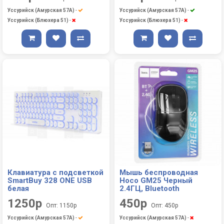
Уссурийск (Амурская 57А)
-
Уссурийск (Амурская 57А)
-
Уссурийск (Блюхера 51)
-
Уссурийск (Блюхера 51)
-
Клавиатура с подсветкой
Мышь беспроводная
SmartBuy 328 ONE USB
Hoco GM25 Черный
белая
2.4ГЦ, Bluetooth
1250р
450р
Опт: 1150р
Опт: 450р
Уссурийск (Амурская 57А)
-
Уссурийск (Амурская 57А)
-