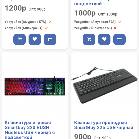
подсветкой
1200р
Опт: 900р
1000р
Опт: 1000р
Уссурийск (Амурская 57А)
-
Уссурийск (Амурская 57А)
-
Уссурийск (Блюхера 51)
-
Уссурийск (Блюхера 51)
-
Клавиатура игровая
Клавиатура проводная
Smartbuy 320 RUSH
SmartBuy 225 USB черная
Nucleus USB черная с
900р
подсветкой
Опт: 900р