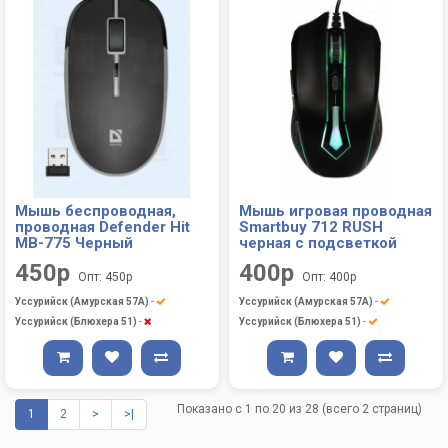
Мышь беспроводная,
Мышь игровая проводная
проводная Defender Hit
Smartbuy 712 RUSH
MB-775 Черный
черная с подсветкой
450р
400р
Опт: 450р
Опт: 400р
Уссурийск (Амурская 57А)
-
Уссурийск (Амурская 57А)
-
Уссурийск (Блюхера 51)
-
Уссурийск (Блюхера 51)
-
Показано с 1 по 20 из 28 (всего 2 страниц)
1
2
>
>|