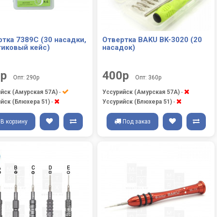
тка 7389C (30 насадки,
Отвертка BAKU BK-3020 (20
тиковый кейс)
насадок)
0р
400р
Опт: 290р
Опт: 360р
йск (Амурская 57А)
-
Уссурийск (Амурская 57А)
-
йск (Блюхера 51)
-
Уссурийск (Блюхера 51)
-
В корзину
Под заказ