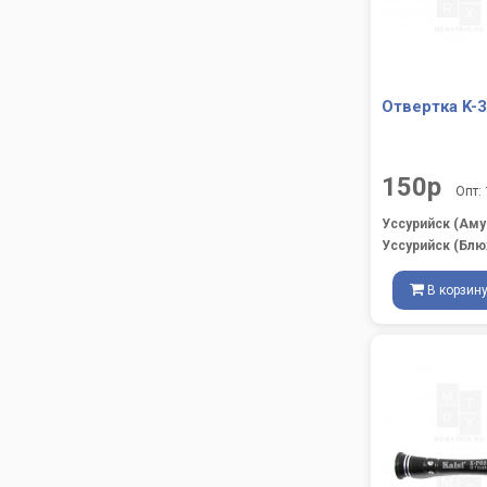
Отвертка K-3
150р
Опт:
Уссурийск (Аму
Уссурийск (Блю
В корзин