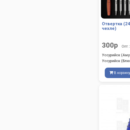
Отвертка (24
чехле)
300р
Опт:
Уссурийск (Аму
Уссурийск (Блю
В корзин