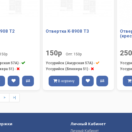
8908 T2
Отвертка K-8908 T3
Отвер
(крес
150р
25
 150р
Опт: 150р
рская 57А)
-
Уссурийск (Амурская 57А)
-
Уссури
хера 51)
-
Уссурийск (Блюхера 51)
-
Уссури
у
В корзину
>
>|
ержки
Личный Кабинет
Личный Кабинет