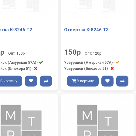
тка K-8246 T2
Отвертка K-8246 T3
0р
150р
Опт: 150р
Опт: 120р
йск (Амурская 57А)
-
Уссурийск (Амурская 57А)
-
йск (Блюхера 51)
-
Уссурийск (Блюхера 51)
-
В корзину
В корзину