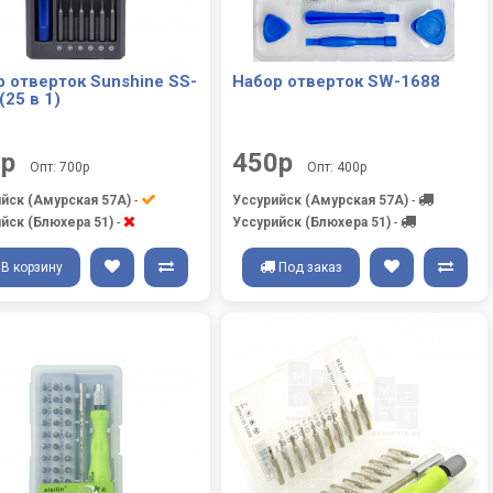
 отверток Sunshine SS-
Набор отверток SW-1688
(25 в 1)
0р
450р
Опт: 700р
Опт: 400р
йск (Амурская 57А)
-
Уссурийск (Амурская 57А)
-
йск (Блюхера 51)
-
Уссурийск (Блюхера 51)
-
В корзину
Под заказ