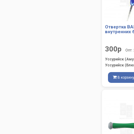
Отвертка BA
внутренних 
300р
Опт:
Уссурийск (Аму
Уссурийск (Блю
В корзин