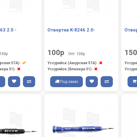
63 2.0 -
Отвертка K-8246 2.0-
Отвер
100р
15
 150р
Опт: 100р
рская 57А)
-
Уссурийск (Амурская 57А)
-
Уссури
хера 51)
-
Уссурийск (Блюхера 51)
-
Уссури
у
Под заказ