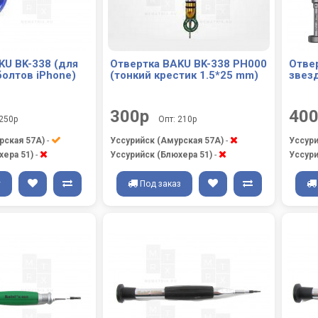
KU BK-338 (для
Отвертка BAKU BK-338 PH000
Отвер
болтов iPhone)
(тонкий крестик 1.5*25 mm)
звез
300р
40
 250р
Опт: 210р
рская 57А)
-
Уссурийск (Амурская 57А)
-
Уссури
хера 51)
-
Уссурийск (Блюхера 51)
-
Уссури
у
Под заказ