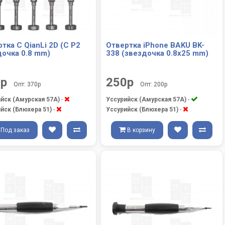
тка C QianLi 2D (C P2
Отвертка iPhone BAKU BK-
дочка 0.8 mm)
338 (звездочка 0.8x25 mm)
0р
250р
Опт: 370р
Опт: 200р
йск (Амурская 57А)
-
Уссурийск (Амурская 57А)
-
йск (Блюхера 51)
-
Уссурийск (Блюхера 51)
-
Под заказ
В корзину