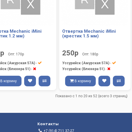
тка Mechanic iMini
Отвертка Mechanic iMini
тик 1.2 мм)
(крестик 1.5 мм)
0р
250р
Опт: 170р
Опт: 180р
йск (Амурская 57А)
-
Уссурийск (Амурская 57А)
-
йск (Блюхера 51)
-
Уссурийск (Блюхера 51)
-
В корзину
В корзину
Показано с 1 по 20 из 52 (всего 3 страниц)
Контакты
+7 (914) 711 37-27