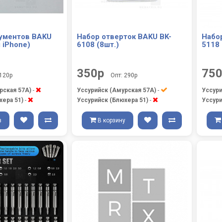
ументов BAKU
Набор отверток BAKU BK-
Набор
 iPhone)
6108 (8шт.)
5118 
350р
75
 120р
Опт: 290р
рская 57А)
-
Уссурийск (Амурская 57А)
-
Уссури
хера 51)
-
Уссурийск (Блюхера 51)
-
Уссури
з
В корзину