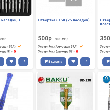
 насадки, в
Отвертка 6150 (25 насадок)
Отвер
плас
500р
35
 230р
Опт: 430р
рская 57А)
-
Уссурийск (Амурская 57А)
-
Уссури
хера 51)
-
Уссурийск (Блюхера 51)
-
Уссури
у
В корзину