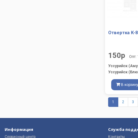
Отвертка K-
150р
Опт:
Уссурийск (Аму
Уссурийск (Блю
В корзин
1
2
3
Информация
Служба подд
Сервисный центр
Контакты