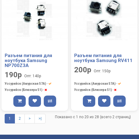
Разъем питания для
Разъем питания для
ноутбука Samsung
ноутбука Samsung RV411
NP700Z3A
200р
Опт: 150р
190р
Опт: 140р
Уссурийск (Амурская 57А)
-
Уссурийск (Амурская 57А)
-
Уссурийск (Блюхера 51)
-
Уссурийск (Блюхера 51)
-
Показано с 1 по 20 из 28 (всего 2 страниц)
1
2
>
>|