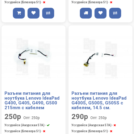
Уссурийск (Блюхера 51)
-
Уссурийск (Блюхера 51)
-
Разъем питания для
Разъем питания для
ноутбука Lenovo IdeaPad
ноутбука Lenovo IdeaPad
G400, G405, G490, G500
G400S, G500S, G505S с
215mm с кабелем
кабелем, 14.5 см.
250р
290р
Опт: 250р
Опт: 250р
Уссурийск (Амурская 57А)
-
Уссурийск (Амурская 57А)
-
Уссурийск (Блюхера 51)
-
Уссурийск (Блюхера 51)
-