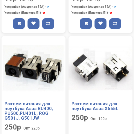
Уссурийск (Амурская 57А)
-
Уссурийск (Амурская 57А)
-
Уссурийск (Блюхера 51)
-
Уссурийск (Блюхера 51)
-
Разъем питания для
Разъем питания для
ноутбука Asus BU400,
ноутбука Asus X555L
PU500,PU401L, ROG
250р
G501J, G501JW
Опт: 190р
250р
Опт: 220р