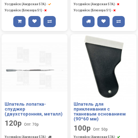
Уссурийск (Амурская 57А)
-
Уссурийск (Амурская 57А)
-
Уссурийск (Блюхера 51)
-
Уссурийск (Блюхера 51)
-
Шпатель лопатка-
Шпатель для
спуджер
приклеивания с
(двухсторонняя, металл)
тканевым основанием
(90*60 мм)
120р
Опт: 70р
100р
Опт: 50р
Уссурийск (Амурская 57А)
-
Уссурийск (Амурская 57А)
-