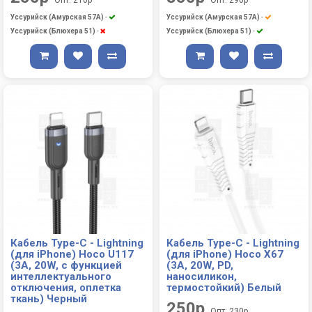
Уссурийск (Амурская 57А)
-
Уссурийск (Амурская 57А)
-
Уссурийск (Блюхера 51)
-
Уссурийск (Блюхера 51)
-
Кабель Type-C - Lightning
Кабель Type-C - Lightning
(для iPhone) Hoco U117
(для iPhone) Hoco X67
(3A, 20W, с функцией
(3A, 20W, PD,
интеллектуального
наносиликон,
отключения, оплетка
термостойкий) Белый
ткань) Черный
250р
Опт: 230р