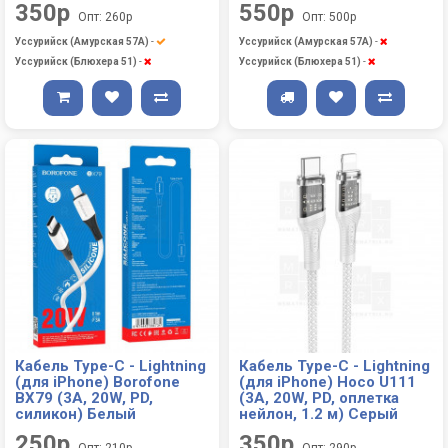
350р
550р
Опт: 260р
Опт: 500р
Уссурийск (Амурская 57А)
-
Уссурийск (Амурская 57А)
-
Уссурийск (Блюхера 51)
-
Уссурийск (Блюхера 51)
-
Кабель Type-C - Lightning
Кабель Type-C - Lightning
(для iPhone) Borofone
(для iPhone) Hoco U111
BX79 (3A, 20W, PD,
(3A, 20W, PD, оплетка
силикон) Белый
нейлон, 1.2 м) Серый
250р
350р
Опт: 210р
Опт: 290р