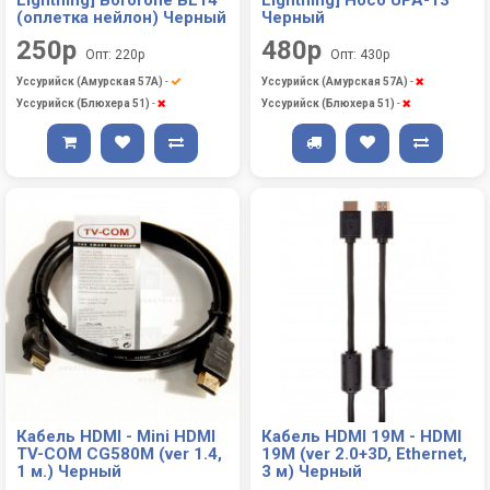
(оплетка нейлон) Черный
Черный
250р
480р
Опт: 220р
Опт: 430р
Уссурийск (Амурская 57А)
-
Уссурийск (Амурская 57А)
-
Уссурийск (Блюхера 51)
-
Уссурийск (Блюхера 51)
-
Кабель HDMI - Mini HDMI
Кабель HDMI 19M - HDMI
TV-COM CG580M (ver 1.4,
19M (ver 2.0+3D, Ethernet,
1 м.) Черный
3 м) Черный