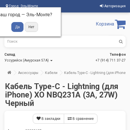
Город:
Эль-Монте
Авторизация
аш город —
Эль-Монте
?
Корзина
Склад
Телефон
Уссурийск (Амурская 57А)
+7 (914) 711 37-27
Аксессуары
Кабели
Кабель Type-C - Lightning (для iPhone
Кабель Type-C - Lightning (для
iPhone) XO NBQ231A (3A, 27W)
Черный
В закладки
В сравнение