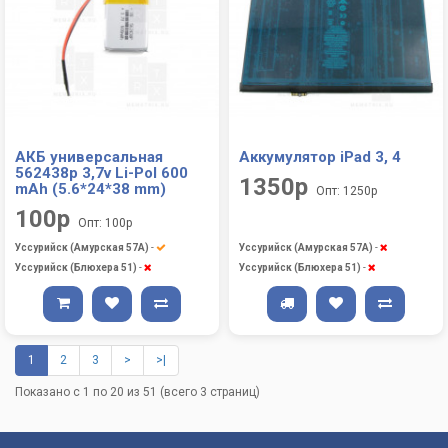
АКБ универсальная
Аккумулятор iPad 3, 4
562438p 3,7v Li-Pol 600
1350р
mAh (5.6*24*38 mm)
Опт: 1250р
100р
Опт: 100р
Уссурийск (Амурская 57А)
-
Уссурийск (Амурская 57А)
-
Уссурийск (Блюхера 51)
-
Уссурийск (Блюхера 51)
-
1
2
3
>
>|
Показано с 1 по 20 из 51 (всего 3 страниц)