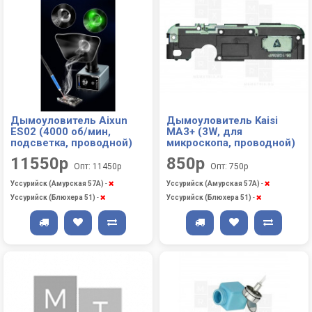
Дымоуловитель Aixun
Дымоуловитель Kaisi
ES02 (4000 об/мин,
MA3+ (3W, для
подсветка, проводной)
микроскопа, проводной)
11550р
850р
Опт: 11450р
Опт: 750р
Уссурийск (Амурская 57А)
-
Уссурийск (Амурская 57А)
-
Уссурийск (Блюхера 51)
-
Уссурийск (Блюхера 51)
-