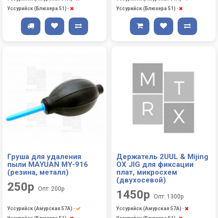
Уссурийск (Блюхера 51)
-
Уссурийск (Блюхера 51)
-
Груша для удаления
Держатель 2UUL & Mijing
пыли MAYUAN MY-916
OX JIG для фиксации
(резина, металл)
плат, микросхем
(двухосевой)
250р
Опт: 200р
1450р
Опт: 1300р
Уссурийск (Амурская 57А)
-
Уссурийск (Амурская 57А)
-