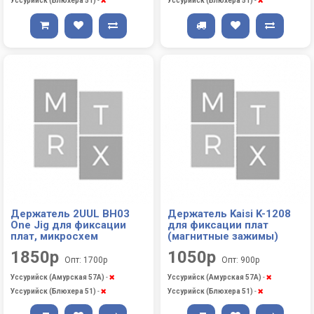
Уссурийск (Блюхера 51)
-
Уссурийск (Блюхера 51)
-
Держатель 2UUL BH03
Держатель Kaisi K-1208
One Jig для фиксации
для фиксации плат
плат, микросхем
(магнитные зажимы)
1850р
1050р
Опт: 1700р
Опт: 900р
Уссурийск (Амурская 57А)
-
Уссурийск (Амурская 57А)
-
Уссурийск (Блюхера 51)
-
Уссурийск (Блюхера 51)
-