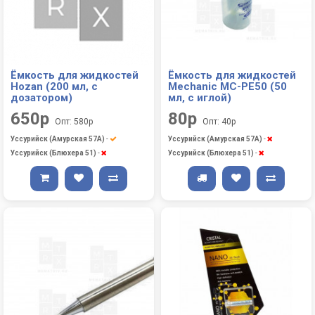
Ёмкость для жидкостей
Ёмкость для жидкостей
Hozan (200 мл, с
Mechanic MC-PE50 (50
дозатором)
мл, с иглой)
650р
80р
Опт: 580р
Опт: 40р
Уссурийск (Амурская 57А)
-
Уссурийск (Амурская 57А)
-
Уссурийск (Блюхера 51)
-
Уссурийск (Блюхера 51)
-