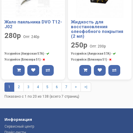
Жало паяльника DVO T12-
Жидкость для
J02
восстановления
олеофобного покрытия
280р
(2 мл)
Опт: 240р
250р
Опт: 200р
Уссурийск (Амурская 57А)
-
Уссурийск (Амурская 57А)
-
Уссурийск (Блюхера 51)
-
Уссурийск (Блюхера 51)
-
1
2
3
4
5
6
7
>
>|
Показано с 1 по 20 из 138 (всего 7 страниц)
Информация
Сервисный центр
Прайс-листы