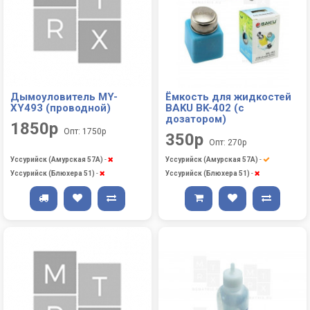
Дымоуловитель MY-
Ёмкость для жидкостей
XY493 (проводной)
BAKU BK-402 (с
дозатором)
1850р
Опт: 1750р
350р
Опт: 270р
Уссурийск (Амурская 57А)
-
Уссурийск (Амурская 57А)
-
Уссурийск (Блюхера 51)
-
Уссурийск (Блюхера 51)
-