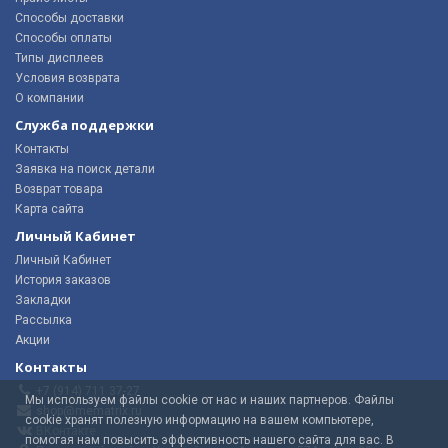
Способы доставки
Способы оплаты
Типы дисплеев
Условия возврата
О компании
Служба поддержки
Контакты
Заявка на поиск детали
Возврат товара
Карта сайта
Личный Кабинет
Личный Кабинет
История заказов
Закладки
Рассылка
Акции
Контакты
+7 (914) 711 37-27
Мы используем файлы cookie от нас и наших партнеров. Файлы
shop@mematrix.ru
cookie хранят полезную информацию на вашем компьютере,
ВКонтакте
помогая нам повысить эффективность нашего сайта для вас. В