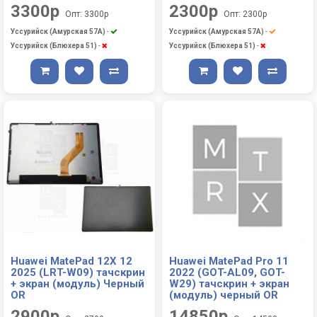
3300р
2300р
Опт: 3300р
Опт: 2300р
Уссурийск (Амурская 57А)
-
Уссурийск (Амурская 57А)
-
Уссурийск (Блюхера 51)
-
Уссурийск (Блюхера 51)
-
Huawei MatePad 12X 12
Huawei MatePad Pro 11
2025 (LRT-W09) тачскрин
2022 (GOT-AL09, GOT-
+ экран (модуль) Черный
W29) тачскрин + экран
OR
(модуль) черный OR
2900р
14850р