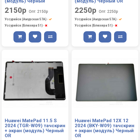
(модуль) черный
(модуль) Черный OR
2150р
2250р
Опт: 2150р
Опт: 2250р
Уссурийск (Амурская 57А)
-
Уссурийск (Амурская 57А)
-
Уссурийск (Блюхера 51)
-
Уссурийск (Блюхера 51)
-
Huawei MatePad 11.5 S
Huawei MatePad 12X 12
2024 (TGR-W09) тачскрин
2024 (BKY-W09) тачскрин
+ экран (модуль) Черный
+ экран (модуль) Черный
OR
OR