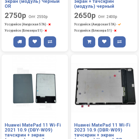
экран (модуль) Черный
экран + тачскрин
OR
(модуль) черный
2750р
2650р
Опт: 2550р
Опт: 2400р
Уссурийск (Амурская 57А)
-
Уссурийск (Амурская 57А)
-
Уссурийск (Блюхера 51)
-
Уссурийск (Блюхера 51)
-
Huawei MatePad 11 Wi-Fi
Huawei MatePad 11 Wi-Fi
2021 10.9 (DBY-W09)
2023 10.9 (DBR-W09)
тачскрин + экран
тачскрин + экран