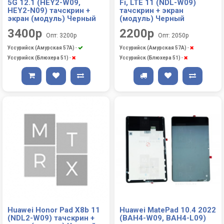
5G 12.1 (HEY2-W09,
Fi, LTE 11 (NDL-W09)
HEY2-N09) тачскрин +
тачскрин + экран
экран (модуль) Черный
(модуль) Черный
3400р
2200р
Опт: 3200р
Опт: 2050р
Уссурийск (Амурская 57А)
-
Уссурийск (Амурская 57А)
-
Уссурийск (Блюхера 51)
-
Уссурийск (Блюхера 51)
-
Huawei Honor Pad X8b 11
Huawei MatePad 10.4 2022
(NDL2-W09) тачскрин +
(BAH4-W09, BAH4-L09)