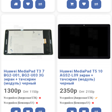
Huawei MediaPad T3 7
Huawei MediaPad T5 10
BG2-U01, BG2-U03 3G
AGS2-L09 экран +
экран + тачскрин
тачскрин (модуль)
(модуль) черный
черный
1300р
2350р
Опт: 1150р
Опт: 2150р
Уссурийск (Амурская 57А)
-
Уссурийск (Амурская 57А)
-
Уссурийск (Блюхера 51)
-
Уссурийск (Блюхера 51)
-