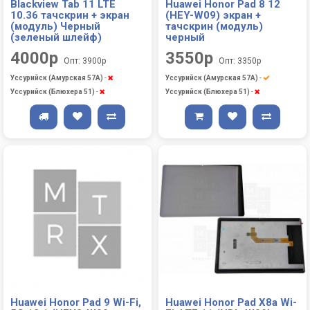
Blackview Tab 11 LTE
Huawei Honor Pad 8 12
10.36 тачскрин + экран
(HEY-W09) экран +
(модуль) Черный
тачскрин (модуль)
(зеленый шлейф)
черный
4000р
3550р
Опт: 3900р
Опт: 3350р
Уссурийск (Амурская 57А)
-
Уссурийск (Амурская 57А)
-
Уссурийск (Блюхера 51)
-
Уссурийск (Блюхера 51)
-
Huawei Honor Pad 9 Wi-Fi,
Huawei Honor Pad X8a Wi-