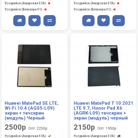
Уссурийск (Амурская 57А)
-
Уссурийск (Амурская 57А)
-
Уссурийск (Блюхера 51)
-
Уссурийск (Блюхера 51)
-
Huawei MatePad SE LTE,
Huawei MatePad T 10 2021
Wi-Fi 10.4 (AGS5-L09)
LTE 9.7, Honor Pad X6
экран + тачскрин
(AGRK-L09) тачскрин +
(модуль) Черный
экран (модуль) черный
2500р
2150р
Опт: 2250р
Опт: 1950р
Уссурийск (Амурская 57А)
-
Уссурийск (Амурская 57А)
-