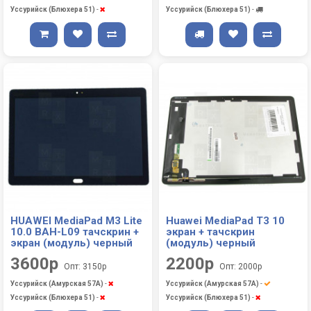
Уссурийск (Блюхера 51)
-
Уссурийск (Блюхера 51)
-
HUAWEI MediaPad M3 Lite
Huawei MediaPad T3 10
10.0 BAH-L09 тачскрин +
экран + тачскрин
экран (модуль) черный
(модуль) черный
3600р
2200р
Опт: 3150р
Опт: 2000р
Уссурийск (Амурская 57А)
-
Уссурийск (Амурская 57А)
-
Уссурийск (Блюхера 51)
-
Уссурийск (Блюхера 51)
-