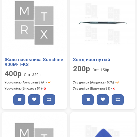
Жало паяльника Sunshine
Зонд изогнутый
900M-T-KS
200р
Опт: 150р
400р
Опт: 320р
Уссурийск (Амурская 57А)
-
Уссурийск (Амурская 57А)
-
Уссурийск (Блюхера 51)
-
Уссурийск (Блюхера 51)
-