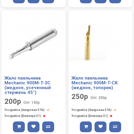
Жало паяльника
Жало паяльника
Mechanic 900M-T-3C
Mechanic 900M-T-CK
(медное, усеченный
(медное, топорик)
стержень 45°)
250р
Опт: 200р
200р
Опт: 130р
Уссурийск (Амурская 57А)
-
Уссурийск (Амурская 57А)
-
Уссурийск (Блюхера 51)
-
Уссурийск (Блюхера 51)
-