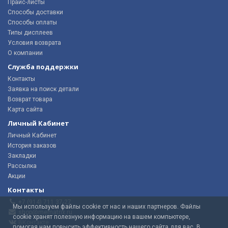
Прайс-листы
Способы доставки
Способы оплаты
Типы дисплеев
Условия возврата
О компании
Служба поддержки
Контакты
Заявка на поиск детали
Возврат товара
Карта сайта
Личный Кабинет
Личный Кабинет
История заказов
Закладки
Рассылка
Акции
Контакты
+7 (914) 711 37-27
Мы используем файлы cookie от нас и наших партнеров. Файлы
shop@mematrix.ru
cookie хранят полезную информацию на вашем компьютере,
ВКонтакте
помогая нам повысить эффективность нашего сайта для вас. В