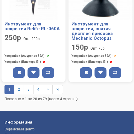
Инструмент для
Инструмент для
вскрытия Relife RL-060A
вскрытия, снятия
дисплея присоска
250р
Mechanic Octopus
Опт: 200р
150р
Опт: 70р
Уссурийск (Амурская 57А)
-
Уссурийск (Амурская 57А)
-
Уссурийск (Блюхера 51)
-
Уссурийск (Блюхера 51)
-
1
2
3
4
>
>|
Показано с 1 по 20 из 79 (всего 4 страниц)
Информация
Сервисный центр