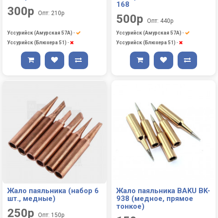
168
300р
Опт: 210р
500р
Опт: 440р
Уссурийск (Амурская 57А)
-
Уссурийск (Амурская 57А)
-
Уссурийск (Блюхера 51)
-
Уссурийск (Блюхера 51)
-
Жало паяльника (набор 6
Жало паяльника BAKU BK-
шт., медные)
938 (медное, прямое
тонкое)
250р
Опт: 150р