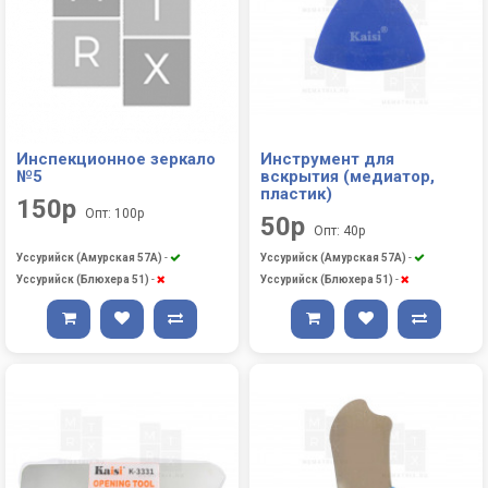
Инспекционное зеркало
Инструмент для
№5
вскрытия (медиатор,
пластик)
150р
Опт: 100р
50р
Опт: 40р
Уссурийск (Амурская 57А)
-
Уссурийск (Амурская 57А)
-
Уссурийск (Блюхера 51)
-
Уссурийск (Блюхера 51)
-