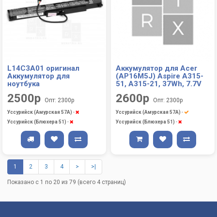
L14C3A01 оригинал
Аккумулятор для Acer
Аккумулятор для
(AP16M5J) Aspire A315-
ноутбука
51, A315-21, 37Wh, 7.7V
2500р
2600р
Опт: 2300р
Опт: 2300р
Уссурийск (Амурская 57А)
-
Уссурийск (Амурская 57А)
-
Уссурийск (Блюхера 51)
-
Уссурийск (Блюхера 51)
-
1
2
3
4
>
>|
Показано с 1 по 20 из 79 (всего 4 страниц)