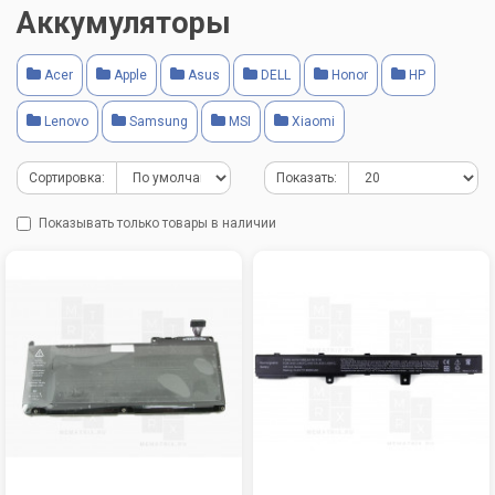
Аккумуляторы
Acer
Apple
Asus
DELL
Honor
HP
Lenovo
Samsung
MSI
Xiaomi
Сортировка:
Показать:
Показывать только товары в наличии