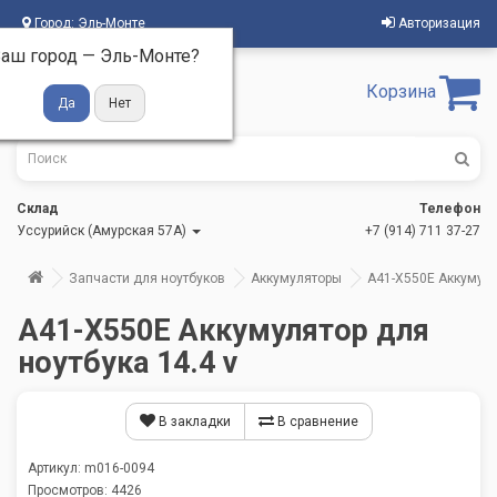
Город:
Эль-Монте
Авторизация
аш город —
Эль-Монте
?
Корзина
Склад
Телефон
Уссурийск (Амурская 57А)
+7 (914) 711 37-27
Запчасти для ноутбуков
Аккумуляторы
A41-X550E Аккумулят
A41-X550E Аккумулятор для
ноутбука 14.4 v
В закладки
В сравнение
Артикул: m016-0094
Просмотров: 4426