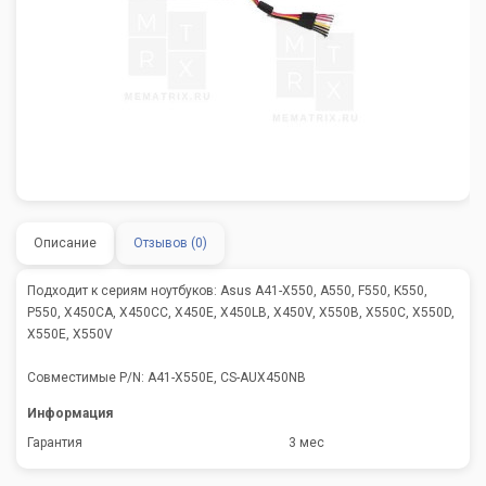
Описание
Отзывов (0)
Подходит к сериям ноутбуков: Asus A41-X550, A550, F550, K550,
P550, X450CA, X450CC, X450E, X450LB, X450V, X550B, X550C, X550D,
X550E, X550V
Совместимые P/N: A41-X550E, CS-AUX450NB
Информация
Гарантия
3 мес