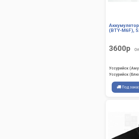
Аккумулятор
(BTY-M6F), 5
3600р
Оп
Уссурийск (Аму
Уссурийск (Блю
Под зака