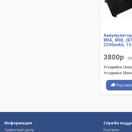
Аккумулятор
8RA, 8RB, (B
3290mAh, 15
3800р
Оп
Уссурийск (Аму
Уссурийск (Блю
Под зака
Информация
Служба подд
Сервисный центр
Контакты