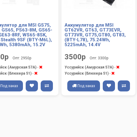
мулятор для MSI GS75,
Аккумулятор для MSI
 GS65, PS63-8M, GS65-
GT62VR, GT63, GT73EVR,
GE63-8RF, WS65-8SK,
GT73VR, GT75,GT80, GT83,
Stealth 9SF (BTY-M6L),
(BTY-L78), 75.24Wh,
5Wh, 5380mAh, 15.2V
5225mAh, 14.4V
00р
3500р
Опт: 2950р
Опт: 3300р
йск (Амурская 57А)
-
Уссурийск (Амурская 57А)
-
йск (Блюхера 51)
-
Уссурийск (Блюхера 51)
-
Под заказ
Под заказ