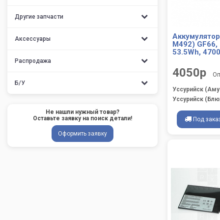
Другие запчасти
Аккумулятор
Аксессуары
M492) GF66, 
53.5Wh, 470
Распродажа
4050р
Оп
Б/У
Уссурийск (Аму
Уссурийск (Блю
Не нашли нужный товар?
Оставьте заявку на поиск детали!
Под зака
Оформить заявку