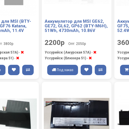
 для MSI (BTY-
Аккумулятор для MSI GE62,
Акку
GF76 Katana,
GE72, GL62, GP62 (BTY-M6H),
GF75,
0mAh, 11.4V
51Wh, 4730mAh, 10.86V
52.4
2200р
36
т: 3800р
Опт: 2050р
рская 57А)
-
Уссурийск (Амурская 57А)
-
Уссури
хера 51)
-
Уссурийск (Блюхера 51)
-
Уссури
з
Под заказ