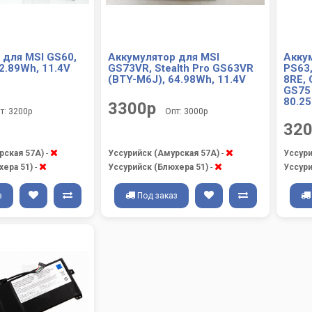
 для MSI GS60,
Аккумулятор для MSI
Акку
2.89Wh, 11.4V
GS73VR, Stealth Pro GS63VR
PS63,
(BTY-M6J), 64.98Wh, 11.4V
8RE, 
GS75 
80.2
3300р
т: 3200р
Опт: 3000р
32
рская 57А)
-
Уссурийск (Амурская 57А)
-
Уссури
хера 51)
-
Уссурийск (Блюхера 51)
-
Уссури
з
Под заказ