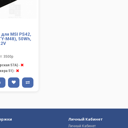
 для MSI PS42,
TY-M48), 50Wh,
.2V
т: 3500р
рская 57А)
-
хера 51)
-
з
ержки
Личный Кабинет
Личный Кабинет