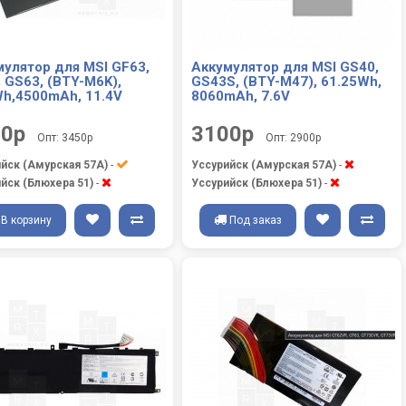
мулятор для MSI GF63,
Аккумулятор для MSI GS40,
 GS63, (BTY-M6K),
GS43S, (BTY-M47), 61.25Wh,
Wh,4500mAh, 11.4V
8060mAh, 7.6V
00р
3100р
Опт: 3450р
Опт: 2900р
йск (Амурская 57А)
-
Уссурийск (Амурская 57А)
-
йск (Блюхера 51)
-
Уссурийск (Блюхера 51)
-
В корзину
Под заказ