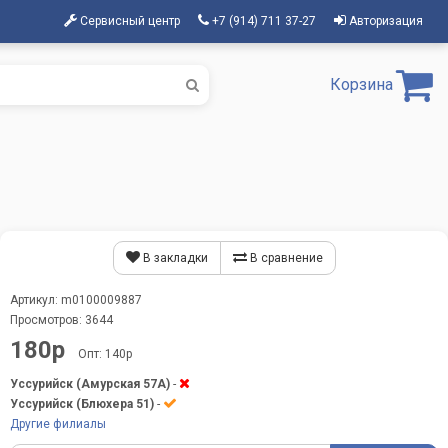
Сервисный центр
+7 (914) 711 37-27
Авторизация
Корзина
В закладки
В сравнение
Артикул: m0100009887
Просмотров: 3644
180р
Опт: 140р
Уссурийск (Амурская 57А)
-
Уссурийск (Блюхера 51)
-
Другие филиалы