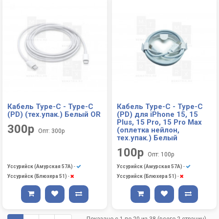
Кабель Type-C - Type-C
Кабель Type-C - Type-C
(PD) (тех.упак.) Белый OR
(PD) для iPhone 15, 15
Plus, 15 Pro, 15 Pro Max
300р
(оплетка нейлон,
Опт: 300р
тех.упак.) Белый
100р
Опт: 100р
Уссурийск (Амурская 57А)
-
Уссурийск (Амурская 57А)
-
Уссурийск (Блюхера 51)
-
Уссурийск (Блюхера 51)
-
Показано с 1 по 20 из 38 (всего 2 страниц)