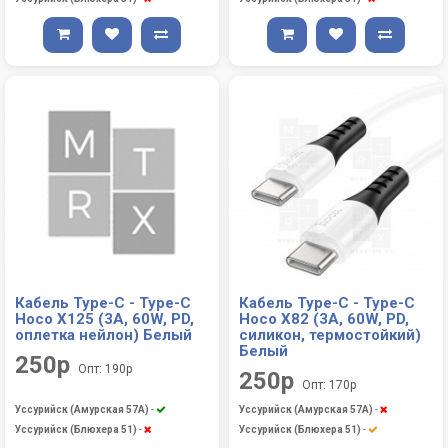
Кабель Type-C - Type-C
Кабель Type-C - Type-C
Hoco X125 (3A, 60W, PD,
Hoco X82 (3A, 60W, PD,
оплетка нейлон) Белый
силикон, термостойкий)
Белый
250р
Опт: 190р
250р
Опт: 170р
Уссурийск (Амурская 57А)
-
Уссурийск (Амурская 57А)
-
Уссурийск (Блюхера 51)
-
Уссурийск (Блюхера 51)
-