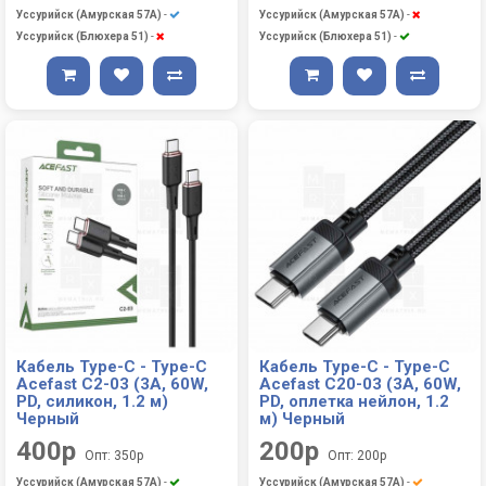
Уссурийск (Амурская 57А)
-
Уссурийск (Амурская 57А)
-
Уссурийск (Блюхера 51)
-
Уссурийск (Блюхера 51)
-
Кабель Type-C - Type-C
Кабель Type-C - Type-C
Acefast C2-03 (3A, 60W,
Acefast C20-03 (3A, 60W,
PD, силикон, 1.2 м)
PD, оплетка нейлон, 1.2
Черный
м) Черный
400р
200р
Опт: 350р
Опт: 200р
Уссурийск (Амурская 57А)
-
Уссурийск (Амурская 57А)
-