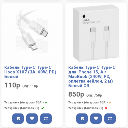
Кабель Type-C Type-C
Кабель Type-C Type-C
Hoco X107 (3A, 60W, PD)
для iPhone 15, Air
Белый
MacBook (240W, PD,
оплетка нейлон, 2 м)
110р
Белый OR
Опт: 110р
850р
Опт: 750р
Уссурийск (Амурская 57А)
-
Уссурийск (Амурская 57А)
-
Уссурийск (Блюхера 51)
-
Уссурийск (Блюхера 51)
-