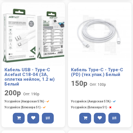
Кабель USB - Type-C
Кабель Type-C - Type-C
Acefast C18-04 (3A,
(PD) (тех.упак.) Белый
оплетка нейлон, 1.2 м)
150р
Белый
Опт: 100р
200р
Опт: 190р
Уссурийск (Амурская 57А)
-
Уссурийск (Амурская 57А)
-
Уссурийск (Блюхера 51)
-
Уссурийск (Блюхера 51)
-