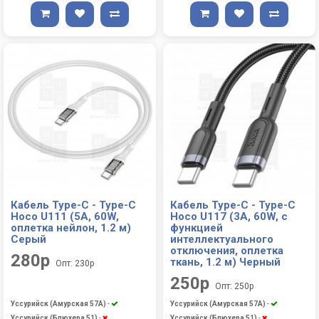
Кабель Type-C - Type-C
Кабель Type-C - Type-C
Hoco U111 (5A, 60W,
Hoco U117 (3A, 60W, с
оплетка нейлон, 1.2 м)
функцией
Серый
интеллектуального
отключения, оплетка
280р
ткань, 1.2 м) Черный
Опт: 230р
250р
Опт: 250р
Уссурийск (Амурская 57А)
-
Уссурийск (Амурская 57А)
-
Уссурийск (Блюхера 51)
-
Уссурийск (Блюхера 51)
-