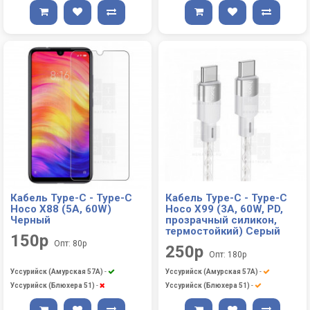
Кабель Type-C - Type-C
Кабель Type-C - Type-C
Hoco X88 (5A, 60W)
Hoco X99 (3A, 60W, PD,
Черный
прозрачный силикон,
термостойкий) Серый
150р
Опт: 80р
250р
Опт: 180р
Уссурийск (Амурская 57А)
-
Уссурийск (Амурская 57А)
-
Уссурийск (Блюхера 51)
-
Уссурийск (Блюхера 51)
-