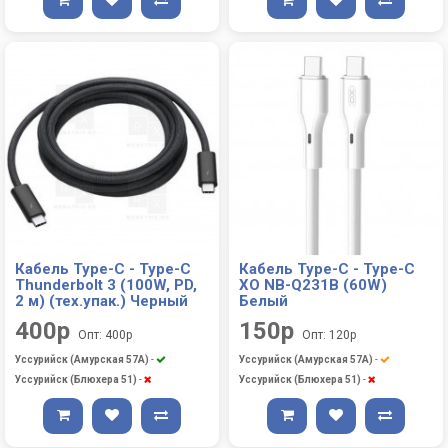
Кабель Type-C - Type-C
Кабель Type-C - Type-C
Thunderbolt 3 (100W, PD,
XO NB-Q231B (60W)
2 м) (тех.упак.) Черный
Белый
400р
150р
Опт: 400р
Опт: 120р
Уссурийск (Амурская 57А)
-
Уссурийск (Амурская 57А)
-
Уссурийск (Блюхера 51)
-
Уссурийск (Блюхера 51)
-