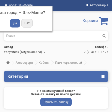
Город:
Эль-Монте
Авторизация
аш город —
Эль-Монте
?
Корзина
Склад
Телефон
Уссурийск (Амурская 57А)
+7 (914) 711 37-27
Аксессуары
Кабели
Патч-корд сетевой
Категории
Не нашли нужный товар?
Оставьте заявку на поиск детали!
Оформить заявку