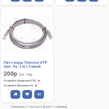
Патч-корд Telecom UTP
(кат. 5е, 3 м.) Серый
200р
Опт: 130р
Уссурийск (Амурская 57А)
-
Уссурийск (Блюхера 51)
-
Показано с 1 по 5 из 5 (всего 1 страниц)