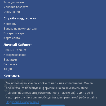
Типы дисплеев
Условия возврата
О компании
Служба поддержки
Контакты
Заявка на поиск детали
Возврат товара
Карта сайта
Личный Кабинет
Личный Кабинет
История заказов
Закладки
Рассылка
Акции
Контакты
+7 (914) 711 37-27
Мы используем файлы cookie от нас и наших партнеров. Файлы
shop@mematrix.ru
cookie хранят полезную информацию на вашем компьютере,
ВКонтакте
помогая нам повысить эффективность нашего сайта для вас. В
Приморский край, г. Уссурийск, ул. Амурская 57А, офис 29
некоторых случаях они необходимы для правильной работы сайта.
Подробная информация