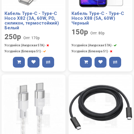
Кабель Type-C - Type-C
Кабель Type-C - Type-C
Hoco X82 (3A, 60W, PD,
Hoco X88 (5A, 60W)
силикон, термостойкий)
Черный
Белый
150р
Опт: 80р
250р
Опт: 170р
Уссурийск (Амурская 57А)
-
Уссурийск (Амурская 57А)
-
Уссурийск (Блюхера 51)
-
Уссурийск (Блюхера 51)
-