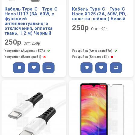
Кабель Type-C - Type-C
Кабель Type-C - Type-C
Hoco U117 (3A, 60W, с
Hoco X125 (3A, 60W, PD,
функцией
оплетка нейлон) Белый
интеллектуального
250р
отключения, оплетка
Опт: 190р
ткань, 1.2 м) Черный
250р
Опт: 250р
Уссурийск (Амурская 57А)
-
Уссурийск (Амурская 57А)
-
Уссурийск (Блюхера 51)
-
Уссурийск (Блюхера 51)
-