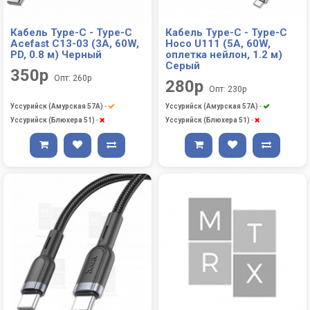
Кабель Type-C - Type-C
Кабель Type-C - Type-C
Acefast С13-03 (3A, 60W,
Hoco U111 (5A, 60W,
PD, 0.8 м) Черный
оплетка нейлон, 1.2 м)
Серый
350р
Опт: 260р
280р
Опт: 230р
Уссурийск (Амурская 57А)
-
Уссурийск (Амурская 57А)
-
Уссурийск (Блюхера 51)
-
Уссурийск (Блюхера 51)
-