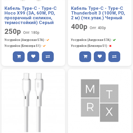
Кабель Type-C - Type-C
Кабель Type-C - Type-C
Hoco X99 (3A, 60W, PD,
Thunderbolt 3 (100W, PD,
прозрачный силикон,
2 м) (тех.упак.) Черный
термостойкий) Серый
400р
Опт: 400р
250р
Опт: 180р
Уссурийск (Амурская 57А)
-
Уссурийск (Амурская 57А)
-
Уссурийск (Блюхера 51)
-
Уссурийск (Блюхера 51)
-