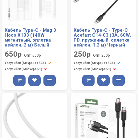
Кабель Type-C - Mag 3
Кабель Type-C - Type-C
Hoco X103 (140W,
Acefast C14-03 (3A, 60W,
магнитный, оплетка
PD, пружинный, оплетка
нейлон, 2 м) Белый
нейлон, 1.2 м) Черный
650р
250р
Опт: 600р
Опт: 250р
Уссурийск (Амурская 57А)
-
Уссурийск (Амурская 57А)
-
Уссурийск (Блюхера 51)
-
Уссурийск (Блюхера 51)
-