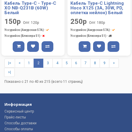
Кабель Type-C - Type-C
Кабель Type-C Lightning
XO NB-Q231B (60W)
Hoco X125 (3A, 30W, PD,
Белый
оплетка нейлон) Белый
150р
250р
Опт: 120р
Опт: 180р
Уссурийск (Амурская 57А)
-
Уссурийск (Амурская 57А)
-
Уссурийск (Блюхера 51)
-
Уссурийск (Блюхера 51)
-
|<
<
1
2
3
4
5
6
7
8
9
>
>|
Показано с 21 по 40 из 215 (всего 11 страниц)
Информация
Сервисный центр
Прайс-листы
Способы доставки
Способы оплаты