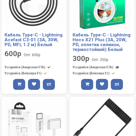
Кабель Type-C - Lightning
Кабель Type-C - Lightning
Acefast C3-01 (3A, 30W,
Hoco X21 Plus (3A, 20W,
PD, MFI, 1.2 м) Белый
PD, оплетка силикон,
термостойкий) Белый
600р
Опт: 600р
300р
Опт: 250р
Уссурийск (Амурская 57А)
-
Уссурийск (Амурская 57А)
-
Уссурийск (Блюхера 51)
-
Уссурийск (Блюхера 51)
-