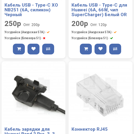
Кабель USB - Type-C XO
Кабель USB - Type-C для
NB251 (6A, силикон)
Huawei (6A, 66W, чип
Черный
SuperCharger) Белый OR
250р
200р
Опт: 200р
Опт: 120р
Уссурийск (Амурская 57А)
-
Уссурийск (Амурская 57А)
-
Уссурийск (Блюхера 51)
-
Уссурийск (Блюхера 51)
-
Кабель зарядки для
Коннектор RJ45
Huawei Band 2 Pro, 3, 3