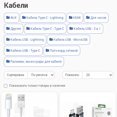
Кабели
AUX
Кабель Type-C - Lightning
HDMI
Для часов
Другие
Кабель Type-C - Type-C
Кабель USB - 3 в 1
Кабель USB - Lightning
Кабель USB - MicroUSB
Кабель USB - Type-C
Патч-корд сетевой
Разъемы, аксессуары для кабеля
Сортировка:
Показать:
Показывать только товары в наличии