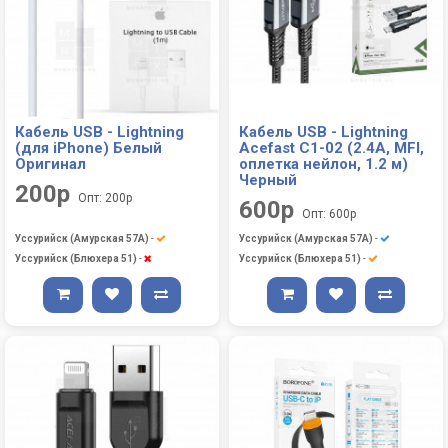
Кабель USB - Lightning
Кабель USB - Lightning
(для iPhone) Белый
Acefast C1-02 (2.4A, MFI,
Оригинал
оплетка нейлон, 1.2 м)
Черный
200р
Опт: 200р
600р
Опт: 600р
Уссурийск (Амурская 57А)
-
Уссурийск (Амурская 57А)
-
Уссурийск (Блюхера 51)
-
Уссурийск (Блюхера 51)
-