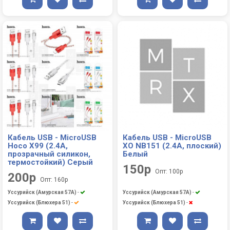
Кабель USB - MicroUSB
Кабель USB - MicroUSB
Hoco X99 (2.4A,
XO NB151 (2.4A, плоский)
прозрачный силикон,
Белый
термостойкий) Серый
150р
Опт: 100р
200р
Опт: 160р
Уссурийск (Амурская 57А)
-
Уссурийск (Амурская 57А)
-
Уссурийск (Блюхера 51)
-
Уссурийск (Блюхера 51)
-