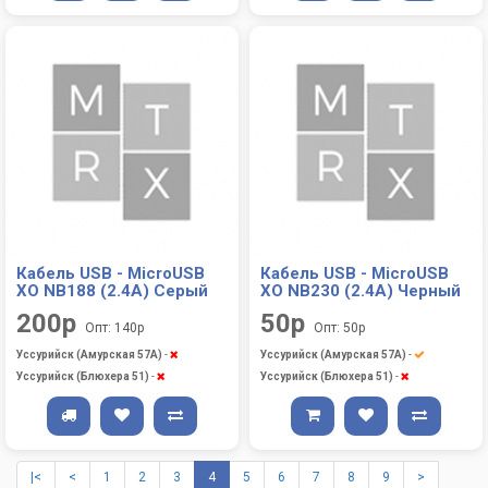
Кабель USB - MicroUSB
Кабель USB - MicroUSB
XO NB188 (2.4A) Серый
XO NB230 (2.4A) Черный
200р
50р
Опт: 140р
Опт: 50р
Уссурийск (Амурская 57А)
-
Уссурийск (Амурская 57А)
-
Уссурийск (Блюхера 51)
-
Уссурийск (Блюхера 51)
-
|<
<
1
2
3
4
5
6
7
8
9
>