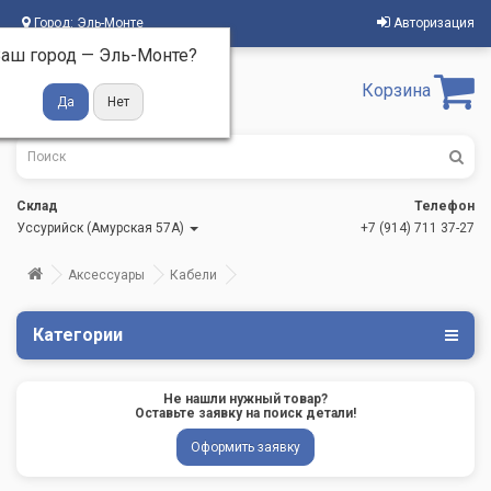
Город:
Эль-Монте
Авторизация
аш город —
Эль-Монте
?
Корзина
Склад
Телефон
Уссурийск (Амурская 57А)
+7 (914) 711 37-27
Аксессуары
Кабели
Категории
Не нашли нужный товар?
Оставьте заявку на поиск детали!
Оформить заявку