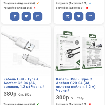
Уссурийск (Амурская 57А)
-
Уссурийск (Амурская 57А)
-
Уссурийск (Блюхера 51)
-
Уссурийск (Блюхера 51)
-
Кабель USB - Type-C
Кабель USB - Type-C
Acefast C2-04 (3A,
Acefast C20-04 (3A,
силикон, 1.2 м) Черный
оплетка нейлон, 1.2 м)
Черный
380р
Опт: 350р
300р
Опт: 230р
Уссурийск (Амурская 57А)
-
Уссурийск (Амурская 57А)
-