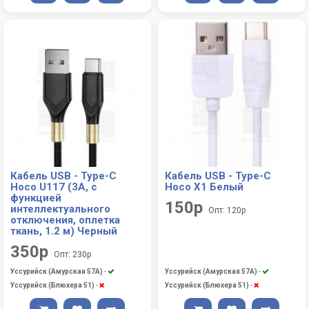
Кабель USB - Type-C
Кабель USB - Type-C
Hoco U117 (3A, с
Hoco X1 Белый
функцией
150р
интеллектуального
Опт: 120р
отключения, оплетка
ткань, 1.2 м) Черный
350р
Опт: 230р
Уссурийск (Амурская 57А)
-
Уссурийск (Амурская 57А)
-
Уссурийск (Блюхера 51)
-
Уссурийск (Блюхера 51)
-