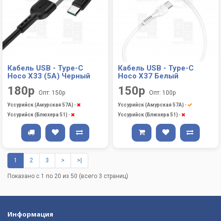
Кабель USB - Type-C
Кабель USB - Type-C
Hoco X33 (5A) Черный
Hoco X37 Белый
180р
150р
Опт: 150р
Опт: 100р
Уссурийск (Амурская 57А)
-
Уссурийск (Амурская 57А)
-
Уссурийск (Блюхера 51)
-
Уссурийск (Блюхера 51)
-
1
2
3
>
>|
Показано с 1 по 20 из 50 (всего 3 страниц)
Информация