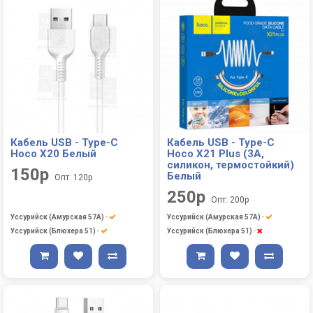
Кабель USB - Type-C
Кабель USB - Type-C
Hoco X20 Белый
Hoco X21 Plus (3A,
силикон, термостойкий)
150р
Белый
Опт: 120р
250р
Опт: 200р
Уссурийск (Амурская 57А)
-
Уссурийск (Амурская 57А)
-
Уссурийск (Блюхера 51)
-
Уссурийск (Блюхера 51)
-