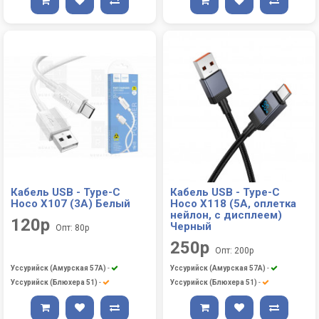
Кабель USB - Type-C
Кабель USB - Type-C
Hoco X107 (3A) Белый
Hoco X118 (5А, оплетка
нейлон, с дисплеем)
120р
Черный
Опт: 80р
250р
Опт: 200р
Уссурийск (Амурская 57А)
-
Уссурийск (Амурская 57А)
-
Уссурийск (Блюхера 51)
-
Уссурийск (Блюхера 51)
-