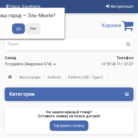
Город:
Эль-Монте
Авторизация
аш город —
Эль-Монте
?
Корзина
Склад
Телефон
Уссурийск (Амурская 57А)
+7 (914) 711 37-27
Аксессуары
Кабели
Кабель USB - Type-C
Категории
Не нашли нужный товар?
Оставьте заявку на поиск детали!
Оформить заявку