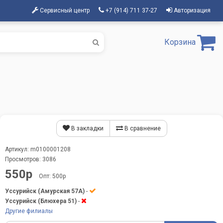
Сервисный центр
+7 (914) 711 37-27
Авторизация
Корзина
В закладки
В сравнение
Артикул: m0100001208
Просмотров: 3086
550р
Опт: 500р
Уссурийск (Амурская 57А)
-
Уссурийск (Блюхера 51)
-
Другие филиалы