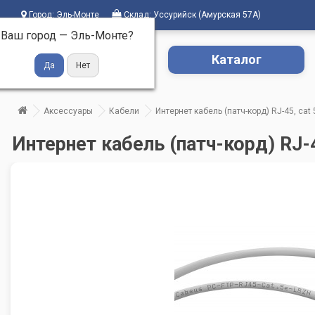
Город:
Эль-Монте
Склад:
Уссурийск (Амурская 57А)
Ваш город —
Эль-Монте
?
Каталог
Аксессуары
Кабели
Интернет кабель (патч-корд) RJ-45, cat 
Интернет кабель (патч-корд) RJ-4