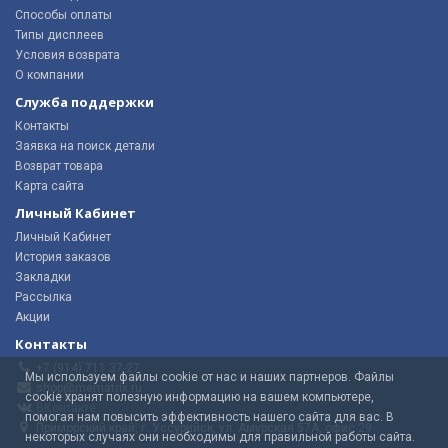
Способы оплаты
Типы дисплеев
Условия возврата
О компании
Служба поддержки
Контакты
Заявка на поиск детали
Возврат товара
Карта сайта
Личный Кабинет
Личный Кабинет
История заказов
Закладки
Рассылка
Акции
Контакты
+7 (914) 711 37-27
Мы используем файлы cookie от нас и наших партнеров. Файлы
shop@mematrix.ru
cookie хранят полезную информацию на вашем компьютере,
ВКонтакте
помогая нам повысить эффективность нашего сайта для вас. В
Приморский край, г. Уссурийск, ул. Амурская 57А, офис 29
некоторых случаях они необходимы для правильной работы сайта.