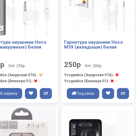
итура наушники Hoco
Гарнитура наушники Hoco
(вакуумные) Белая
M39 (вкладыши) Белая
0р
250р
Опт: 230р
Опт: 200р
йск (Амурская 57А)
-
Уссурийск (Амурская 57А)
-
йск (Блюхера 51)
-
Уссурийск (Блюхера 51)
-
В корзину
Под заказ