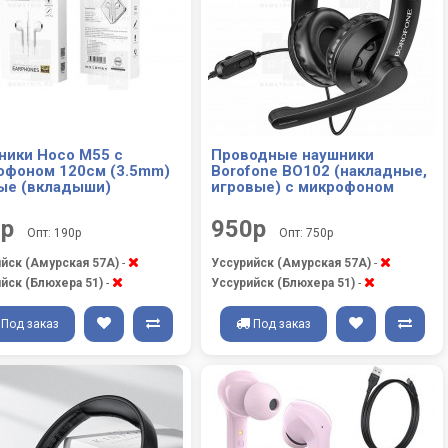
ники Hoco M55 с
Проводные наушники
офоном 120см (3.5mm)
Borofone BO102 (накладные,
ые (вкладыши)
игровые) с микрофоном
0р
950р
Опт: 190р
Опт: 750р
йск (Амурская 57А)
-
Уссурийск (Амурская 57А)
-
йск (Блюхера 51)
-
Уссурийск (Блюхера 51)
-
Под заказ
Под заказ