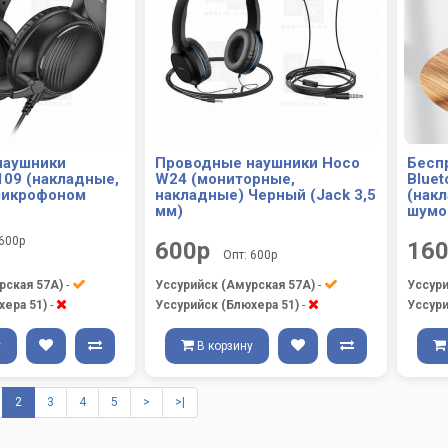
наушники
Проводные наушники Hoco
Бесп
109 (накладные,
W24 (мониторные,
Bluet
микрофоном
накладные) Черный (Jack 3,5
(нак
мм)
шумо
 600р
600р
16
Опт: 600р
рская 57А)
-
Уссурийск (Амурская 57А)
-
Уссури
хера 51)
-
Уссурийск (Блюхера 51)
-
Уссури
у
В корзину
2
3
4
5
>
>|