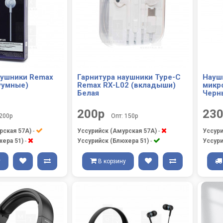
аушники Remax
Гарнитура наушники Type-C
Науш
уумные)
Remax RX-L02 (вкладыши)
микр
Белая
Черн
200р
23
 200р
Опт: 150р
рская 57А)
-
Уссурийск (Амурская 57А)
-
Уссури
хера 51)
-
Уссурийск (Блюхера 51)
-
Уссури
у
В корзину