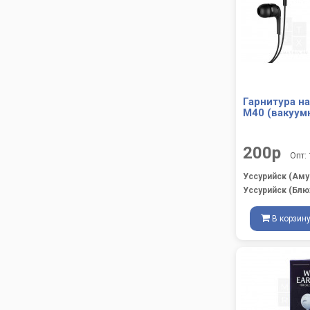
Гарнитура н
M40 (вакуум
200р
Опт:
Уссурийск (Аму
Уссурийск (Блю
В корзин