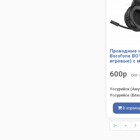
Проводные 
Borofone BO
игровые) с 
600р
Опт:
Уссурийск (Аму
Уссурийск (Блю
В корзин
|<
<
1