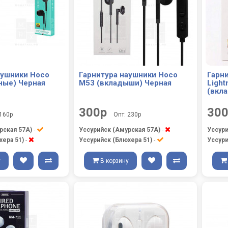
аушники Hoco
Гарнитура наушники Hoco
Гарн
ные) Черная
M53 (вкладыши) Черная
Light
(вкл
300р
30
 160р
Опт: 230р
рская 57А)
-
Уссурийск (Амурская 57А)
-
Уссури
хера 51)
-
Уссурийск (Блюхера 51)
-
Уссури
у
В корзину