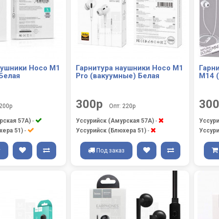
аушники Hoco M1
Гарнитура наушники Hoco M1
Гарн
Белая
Pro (вакуумные) Белая
M14 
300р
30
 200р
Опт: 220р
рская 57А)
-
Уссурийск (Амурская 57А)
-
Уссури
хера 51)
-
Уссурийск (Блюхера 51)
-
Уссури
у
Под заказ