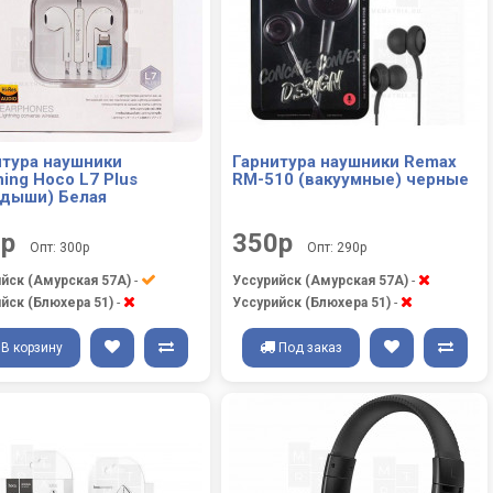
итура наушники
Гарнитура наушники Remax
ning Hoco L7 Plus
RM-510 (вакуумные) черные
адыши) Белая
0р
350р
Опт: 300р
Опт: 290р
йск (Амурская 57А)
-
Уссурийск (Амурская 57А)
-
йск (Блюхера 51)
-
Уссурийск (Блюхера 51)
-
В корзину
Под заказ