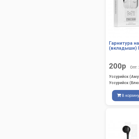
Гарнитура н
(вкладыши) 
200р
Опт:
Уссурийск (Аму
Уссурийск (Блю
В корзин