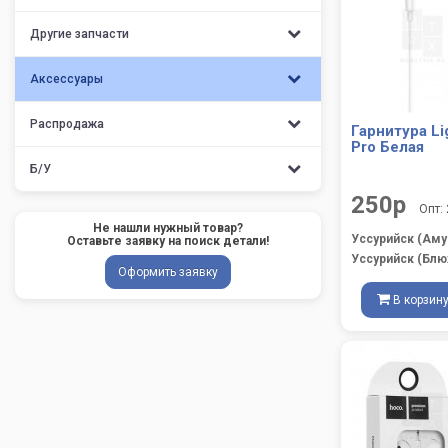
Другие запчасти
Аксессуары
Распродажа
Гарнитура Li
Pro Белая
Б/У
250р
Опт:
Не нашли нужный товар?
Уссурийск (Аму
Оставьте заявку на поиск детали!
Уссурийск (Блю
Оформить заявку
В корзин