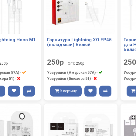
ghtning Hoco M1
Гарнитура Lightning XO EP45
Гарни
(вкладыши) Белый
для 
Бела
250р
25
 250р
Опт: 250р
рская 57А)
-
Уссурийск (Амурская 57А)
-
Уссури
хера 51)
-
Уссурийск (Блюхера 51)
-
Уссури
у
В корзину