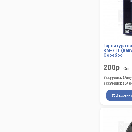
Гарнитура н
RM-711 (вак
Серебро
200р
Опт:
Уссурийск (Аму
Уссурийск (Блю
В корзин