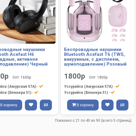
роводные наушники
Беспроводные наушники
ooth Acefast H6
Bluetooth Acefast T6 (TWS,
ладные, активное
вакуумные, с дисплеем,
подавление) Черный
шумоподавление) Розовый
00р
1800р
Опт: 1600р
Опт: 1800р
йск (Амурская 57А)
-
Уссурийск (Амурская 57А)
-
йск (Блюхера 51)
-
Уссурийск (Блюхера 51)
-
В корзину
В корзину
Показано с 21 по 40 из 90 (всего 5 страниц)