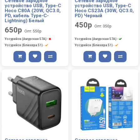
Сетевое зарядное
Сетевое зарядное
устройство USB, Type-C
устройство USB, Type-C
Hoco C80A (20W, QC3.0,
Hoco CS23A (30W, QC3.0,
PD, кабель Type-C-
PD) Черный
Lightning) Белый
450р
Опт: 350р
650р
Опт: 550р
Уссурийск (Амурская 57А)
-
Уссурийск (Амурская 57А)
-
Уссурийск (Блюхера 51)
-
Уссурийск (Блюхера 51)
-