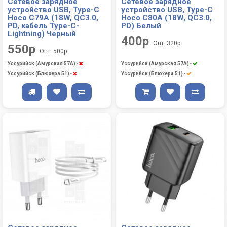
Сетевое зарядное
Сетевое зарядное
устройство USB, Type-C
устройство USB, Type-C
Hoco C79A (18W, QC3.0,
Hoco C80A (18W, QC3.0,
PD, кабель Type-C-
PD) Белый
Lightning) Черный
400р
Опт: 320р
550р
Опт: 500р
Уссурийск (Амурская 57А)
-
Уссурийск (Амурская 57А)
-
Уссурийск (Блюхера 51)
-
Уссурийск (Блюхера 51)
-