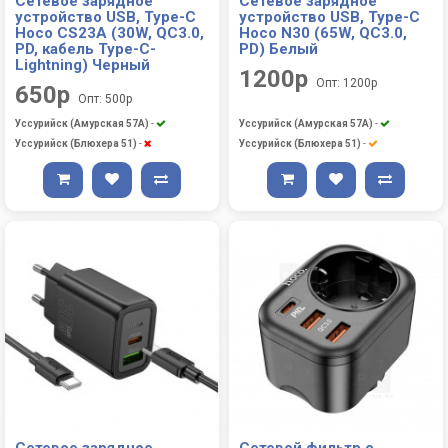
Сетевое зарядное
Сетевое зарядное
устройство USB, Type-C
устройство USB, Type-C
Hoco CS23A (30W, QC3.0,
Hoco N30 (65W, QС3.0,
PD, кабель Type-C-
PD) Белый
Lightning) Черный
1200р
Опт: 1200р
650р
Опт: 500р
Уссурийск (Амурская 57А)
-
Уссурийск (Амурская 57А)
-
Уссурийск (Блюхера 51)
-
Уссурийск (Блюхера 51)
-
Сетевое зарядное
Сетевой фильтр с