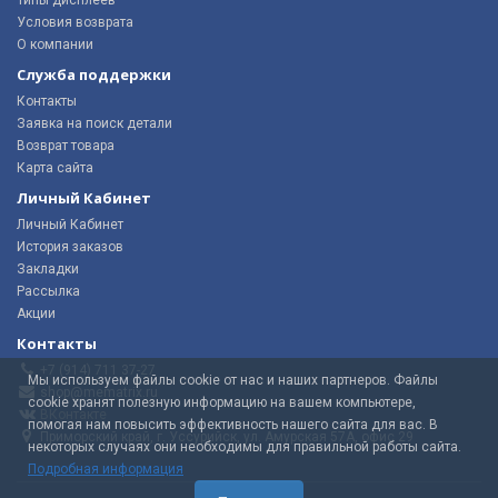
Условия возврата
О компании
Служба поддержки
Контакты
Заявка на поиск детали
Возврат товара
Карта сайта
Личный Кабинет
Личный Кабинет
История заказов
Закладки
Рассылка
Акции
Контакты
+7 (914) 711 37-27
Мы используем файлы cookie от нас и наших партнеров. Файлы
shop@mematrix.ru
cookie хранят полезную информацию на вашем компьютере,
ВКонтакте
помогая нам повысить эффективность нашего сайта для вас. В
Приморский край, г. Уссурийск, ул. Амурская 57А, офис 29
некоторых случаях они необходимы для правильной работы сайта.
Подробная информация