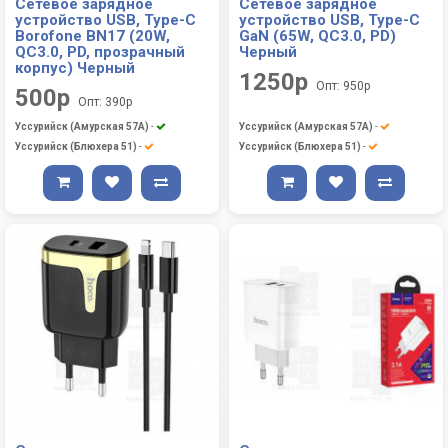
Сетевое зарядное
Сетевое зарядное
устройство USB, Type-C
устройство USB, Type-C
Borofone BN17 (20W,
GaN (65W, QC3.0, PD)
QC3.0, PD, прозрачный
Черный
корпус) Черный
1250р
Опт: 950р
500р
Опт: 390р
Уссурийск (Амурская 57А)
-
Уссурийск (Амурская 57А)
-
Уссурийск (Блюхера 51)
-
Уссурийск (Блюхера 51)
-