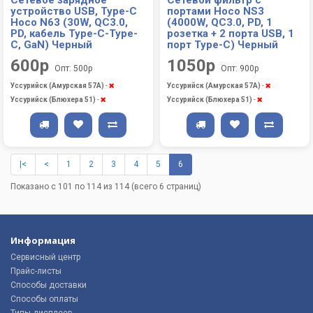
устройство USB, Type-C
портами Hoco NS3
Hoco N63 (30W, QC3.0,
(4000W, QС3.0, PD, 1
PD, кабель Type-C-Type-
розетка + 2 порта USB, 1
C, GaN) Черный
порт Type-C) Черный
600р
1050р
Опт: 500р
Опт: 900р
Уссурийск (Амурская 57А)
-
Уссурийск (Амурская 57А)
-
Уссурийск (Блюхера 51)
-
Уссурийск (Блюхера 51)
-
|<
<
1
2
3
4
5
6
Показано с 101 по 114 из 114 (всего 6 страниц)
Информация
Сервисный центр
Прайс-листы
Способы доставки
Способы оплаты
Типы дисплеев