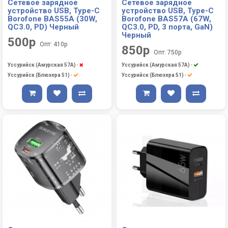
Сетевое зарядное
Сетевое зарядное
устройство USB, Type-C
устройство USB, Type-C
Borofone BAS55A (30W,
Borofone BAS57A (67W,
QС3.0, PD) Черный
QС3.0, PD, 3 порта, GaN)
Черный
500р
Опт: 410р
850р
Опт: 750р
Уссурийск (Амурская 57А)
-
Уссурийск (Амурская 57А)
-
Уссурийск (Блюхера 51)
-
Уссурийск (Блюхера 51)
-