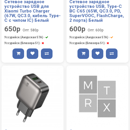
Сетевое зарядное
Сетевое зарядное
устройство USB для
устройство USB, Type-C
Xiaomi Turbo Charger
BC C65 (65W, QC3.0, PD,
(67W, QC3.0, кабель Type-
SuperVOOC, FlashCharge,
C с чипом IC) Белый
2 порта) Белый
650р
600р
Опт: 580р
Опт: 600р
Уссурийск (Амурская 57А)
-
Уссурийск (Амурская 57А)
-
Уссурийск (Блюхера 51)
-
Уссурийск (Блюхера 51)
-