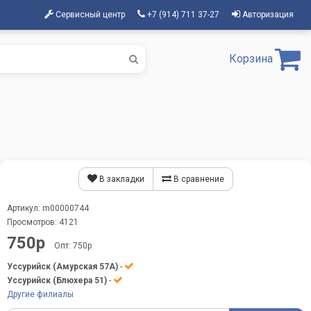
Сервисный центр
+7 (914) 711 37-27
Авторизация
Корзина
В закладки
В сравнение
Артикул: m00000744
Просмотров: 4121
750р
Опт: 750р
Уссурийск (Амурская 57А)
-
Уссурийск (Блюхера 51)
-
Другие филиалы