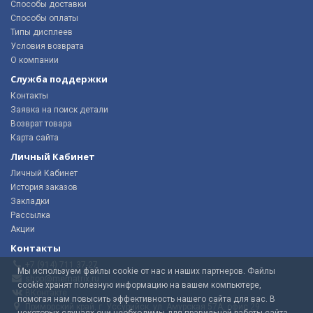
Способы доставки
Способы оплаты
Типы дисплеев
Условия возврата
О компании
Служба поддержки
Контакты
Заявка на поиск детали
Возврат товара
Карта сайта
Личный Кабинет
Личный Кабинет
История заказов
Закладки
Рассылка
Акции
Контакты
+7 (914) 711 37-27
Мы используем файлы cookie от нас и наших партнеров. Файлы
shop@mematrix.ru
cookie хранят полезную информацию на вашем компьютере,
ВКонтакте
помогая нам повысить эффективность нашего сайта для вас. В
Приморский край, г. Уссурийск, ул. Амурская 57А, офис 29