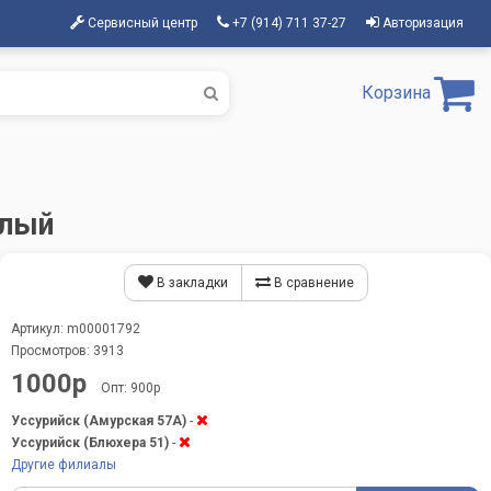
Сервисный центр
+7 (914) 711 37-27
Авторизация
Корзина
елый
В закладки
В сравнение
Артикул: m00001792
Просмотров: 3913
1000р
Опт: 900р
Уссурийск (Амурская 57А)
-
Уссурийск (Блюхера 51)
-
Другие филиалы