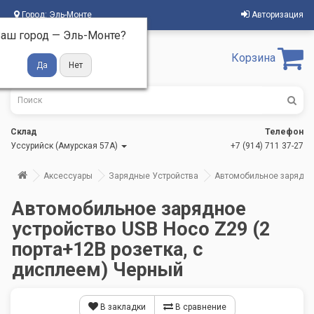
Город:
Эль-Монте
Авторизация
аш город —
Эль-Монте
?
Корзина
Склад
Телефон
Уссурийск (Амурская 57А)
+7 (914) 711 37-27
Аксессуары
Зарядные Устройства
Автомобильное зарядное
Автомобильное зарядное
устройство USB Hoco Z29 (2
порта+12В розетка, с
дисплеем) Черный
В закладки
В сравнение