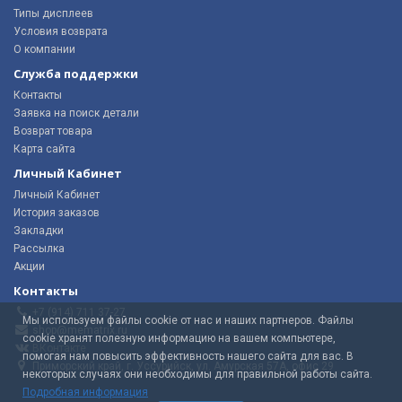
Типы дисплеев
Условия возврата
О компании
Служба поддержки
Контакты
Заявка на поиск детали
Возврат товара
Карта сайта
Личный Кабинет
Личный Кабинет
История заказов
Закладки
Рассылка
Акции
Контакты
+7 (914) 711 37-27
Мы используем файлы cookie от нас и наших партнеров. Файлы
shop@mematrix.ru
cookie хранят полезную информацию на вашем компьютере,
ВКонтакте
помогая нам повысить эффективность нашего сайта для вас. В
Приморский край, г. Уссурийск, ул. Амурская 57А, офис 29
некоторых случаях они необходимы для правильной работы сайта.
Подробная информация