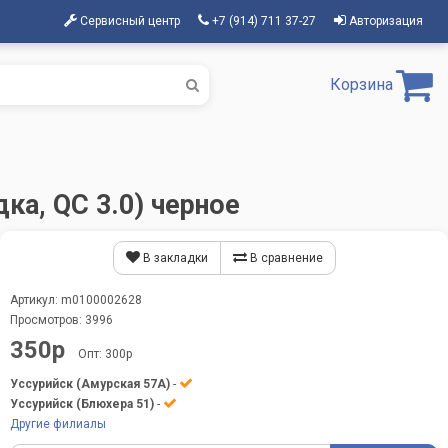
Сервисный центр
+7 (914) 711 37-27
Авторизация
Корзина
а, QC 3.0) черное
В закладки
В сравнение
Артикул: m0100002628
Просмотров: 3996
350р
Опт: 300р
Уссурийск (Амурская 57А)
-
Уссурийск (Блюхера 51)
-
Другие филиалы