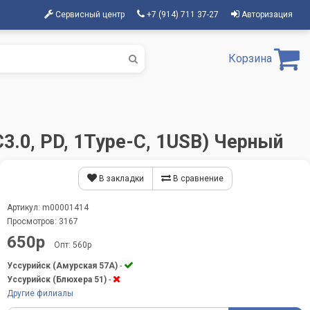
Сервисный центр
+7 (914) 711 37-27
Авторизация
Корзина
3.0, PD, 1Type-C, 1USB) Черный
В закладки
В сравнение
Артикул: m00001414
Просмотров: 3167
650р
Опт: 560р
Уссурийск (Амурская 57А)
-
Уссурийск (Блюхера 51)
-
Другие филиалы