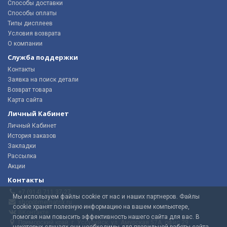
Способы доставки
Способы оплаты
Типы дисплеев
Условия возврата
О компании
Служба поддержки
Контакты
Заявка на поиск детали
Возврат товара
Карта сайта
Личный Кабинет
Личный Кабинет
История заказов
Закладки
Рассылка
Акции
Контакты
+7 (914) 711 37-27
Мы используем файлы cookie от нас и наших партнеров. Файлы
shop@mematrix.ru
cookie хранят полезную информацию на вашем компьютере,
ВКонтакте
помогая нам повысить эффективность нашего сайта для вас. В
Приморский край, г. Уссурийск, ул. Амурская 57А, офис 29