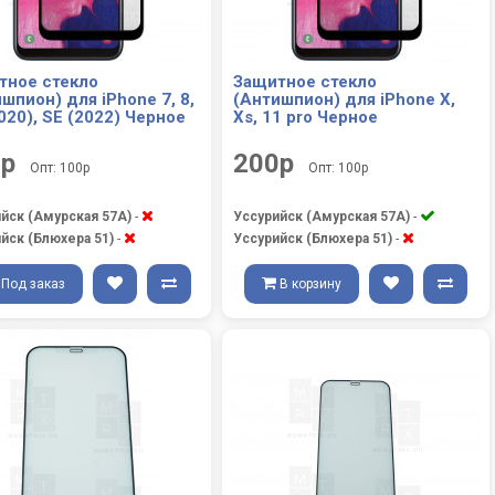
тное стекло
Защитное стекло
шпион) для iPhone 7, 8,
(Антишпион) для iPhone X,
020), SE (2022) Черное
Xs, 11 pro Черное
0р
200р
Опт: 100р
Опт: 100р
йск (Амурская 57А)
-
Уссурийск (Амурская 57А)
-
йск (Блюхера 51)
-
Уссурийск (Блюхера 51)
-
Под заказ
В корзину