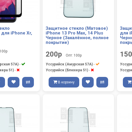
екло
Защитное стекло (Матовое)
Защи
для iPhone Xr,
iPhone 13 Pro Max, 14 Plus
для i
Черное (Закалённое, полное
Черн
покрытие)
покр
 100р
200р
15
Опт: 100р
рская 57А)
-
Уссурийск (Амурская 57А)
-
Уссури
хера 51)
-
Уссурийск (Блюхера 51)
-
Уссури
у
В корзину