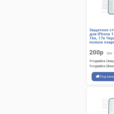
Защитное ст
для iPhone 13
16e, 17e Чер
полное покр
200р
Опт:
Уссурийск (Аму
Уссурийск (Блю
Под зака