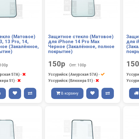
екло (Матовое)
Защитное стекло (Матовое)
Защи
, 13 Pro, 14,
для iPhone 14 Pro Max
для i
ное (Закалённое,
Черное (Закалённое, полное
(Зака
ытие)
покрытие)
покр
150р
15
 100р
Опт: 100р
рская 57А)
-
Уссурийск (Амурская 57А)
-
Уссури
хера 51)
-
Уссурийск (Блюхера 51)
-
Уссури
з
В корзину