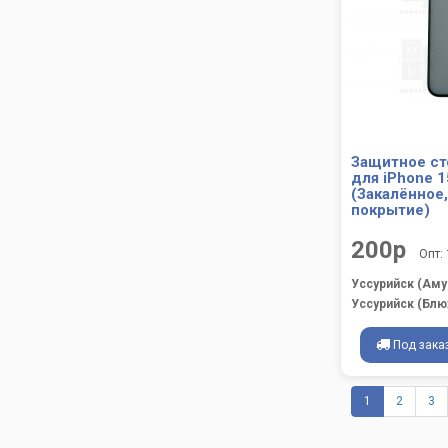
Защитное ст
для iPhone 
(Закалённое
покрытие)
200р
Опт:
Уссурийск (Аму
Уссурийск (Блю
Под зака
1
2
3