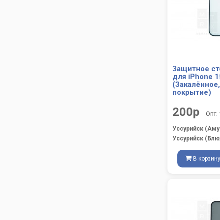
Защитное ст
для iPhone 
(Закалённое
покрытие)
200р
Опт:
Уссурийск (Аму
Уссурийск (Блю
В корзин