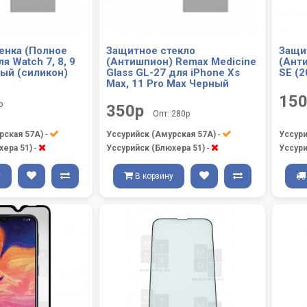
енка (Полное
Защитное стекло
Защи
я Watch 7, 8, 9
(Антишпион) Remax Medicine
(Анти
ный (силикон)
Glass GL-27 для iPhone Xs
SE (2
Max, 11 Pro Max Черный
15
р
350р
Опт: 280р
рская 57А)
-
Уссурийск (Амурская 57А)
-
Уссури
хера 51)
-
Уссурийск (Блюхера 51)
-
Уссури
у
В корзину