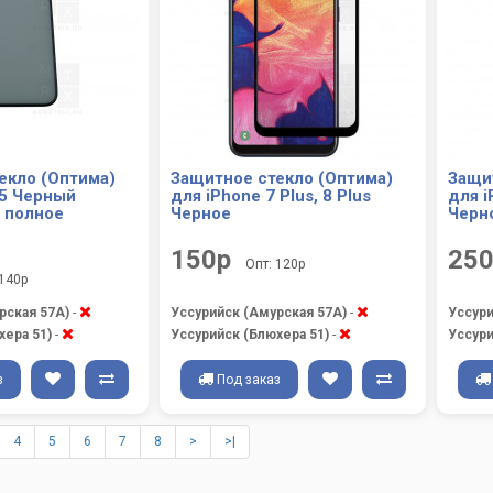
екло (Оптима)
Защитное стекло (Оптима)
Защи
15 Черный
для iPhone 7 Plus, 8 Plus
для i
, полное
Черное
Черн
150р
25
Опт: 120р
 140р
рская 57А)
-
Уссурийск (Амурская 57А)
-
Уссури
хера 51)
-
Уссурийск (Блюхера 51)
-
Уссури
з
Под заказ
4
5
6
7
8
>
>|