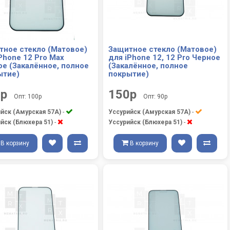
тное стекло (Матовое)
Защитное стекло (Матовое)
Phone 12 Pro Max
для iPhone 12, 12 Pro Черное
ое (Закалённое, полное
(Закалённое, полное
ытие)
покрытие)
0р
150р
Опт: 100р
Опт: 90р
йск (Амурская 57А)
-
Уссурийск (Амурская 57А)
-
йск (Блюхера 51)
-
Уссурийск (Блюхера 51)
-
В корзину
В корзину