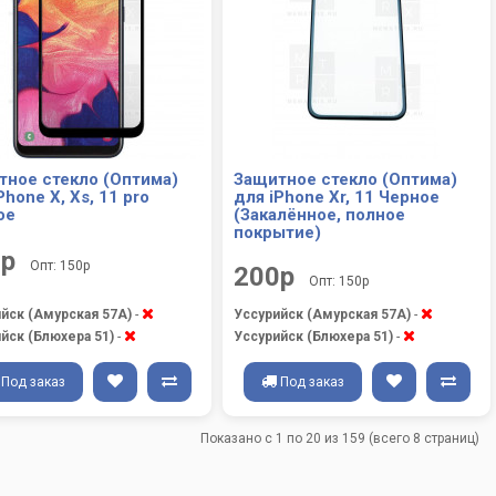
тное стекло (Оптима)
Защитное стекло (Оптима)
Phone X, Xs, 11 pro
для iPhone Xr, 11 Черное
ое
(Закалённое, полное
покрытие)
0р
Опт: 150р
200р
Опт: 150р
йск (Амурская 57А)
-
Уссурийск (Амурская 57А)
-
йск (Блюхера 51)
-
Уссурийск (Блюхера 51)
-
Под заказ
Под заказ
Показано с 1 по 20 из 159 (всего 8 страниц)