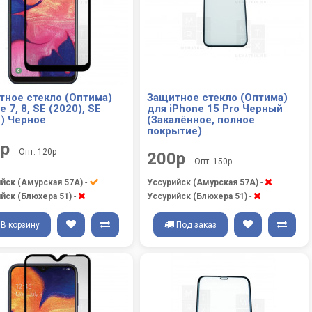
тное стекло (Оптима)
Защитное стекло (Оптима)
e 7, 8, SE (2020), SE
для iPhone 15 Pro Черный
2) Черное
(Закалённое, полное
покрытие)
0р
Опт: 120р
200р
Опт: 150р
йск (Амурская 57А)
-
Уссурийск (Амурская 57А)
-
йск (Блюхера 51)
-
Уссурийск (Блюхера 51)
-
В корзину
Под заказ