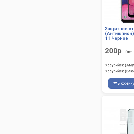
Защитное ст
(Антишпион) 
11 Черное
200р
Опт:
Уссурийск (Аму
Уссурийск (Блю
В корзин