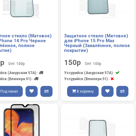
тное стекло (Матовое)
Защитное стекло (Матовое)
Phone 14 Pro Черное
для iPhone 15 Pro Max
лённое, полное
Черный (Закалённое, полное
ытие)
покрытие)
0р
150р
Опт: 100р
Опт: 100р
йск (Амурская 57А)
-
Уссурийск (Амурская 57А)
-
йск (Блюхера 51)
-
Уссурийск (Блюхера 51)
-
Под заказ
В корзину