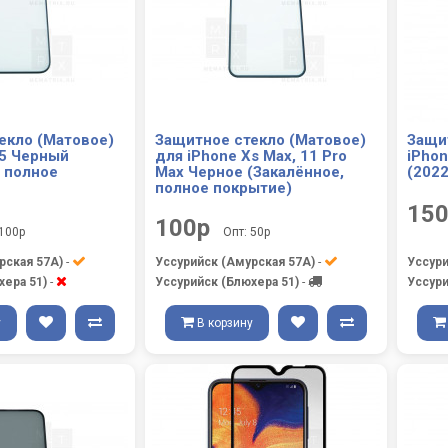
екло (Матовое)
Защитное стекло (Матовое)
Защи
15 Черный
для iPhone Xs Max, 11 Pro
iPhon
, полное
Max Черное (Закалённое,
(202
полное покрытие)
15
100р
 100р
Опт: 50р
рская 57А)
-
Уссурийск (Амурская 57А)
-
Уссури
хера 51)
-
Уссурийск (Блюхера 51)
-
Уссури
у
В корзину