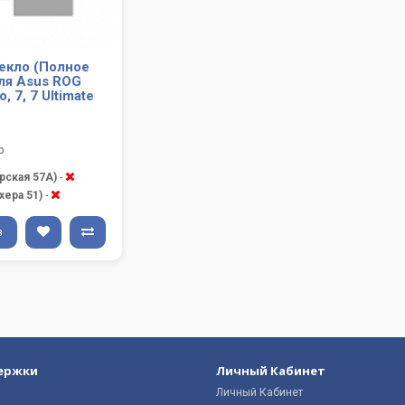
екло (Полное
ля Asus ROG
o, 7, 7 Ultimate
р
рская 57А)
-
хера 51)
-
з
ержки
Личный Кабинет
Личный Кабинет