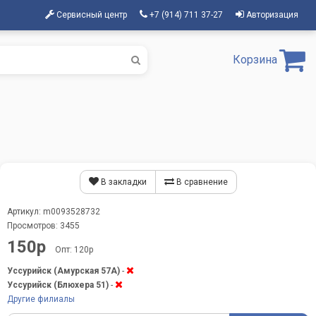
Сервисный центр
+7 (914) 711 37-27
Авторизация
Корзина
В закладки
В сравнение
Артикул: m0093528732
Просмотров: 3455
150р
Опт: 120р
Уссурийск (Амурская 57А)
-
Уссурийск (Блюхера 51)
-
Другие филиалы