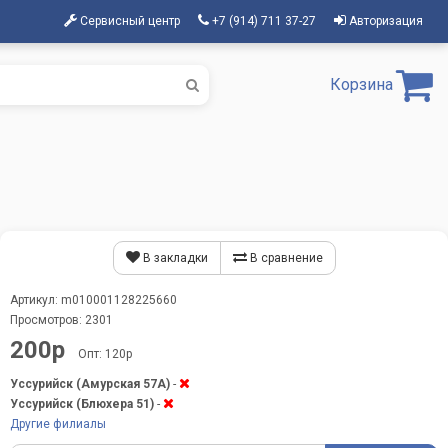
Сервисный центр
+7 (914) 711 37-27
Авторизация
Корзина
В закладки
В сравнение
Артикул: m010001128225660
Просмотров: 2301
200р
Опт: 120р
Уссурийск (Амурская 57А)
-
Уссурийск (Блюхера 51)
-
Другие филиалы