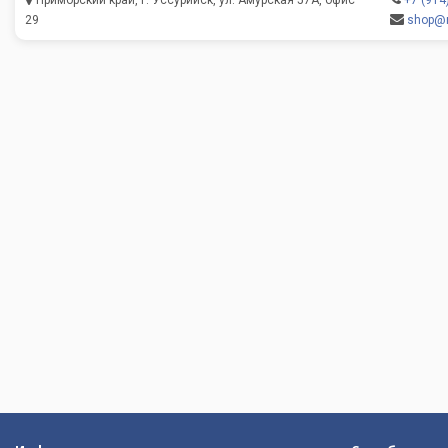
Приморский край, г. Уссурийск, ул. Амурская 57А, офис
+7 (914
29
shop@m