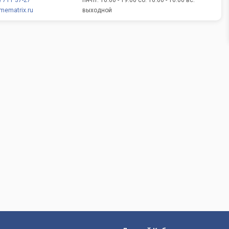
) 711 37-27
пн-пт: 10:00 - 19:00 сб: 10:00 - 16:00 вс:
ematrix.ru
выходной