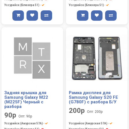
Уссурийск (Блюхера 51)
-
Уссурийск (Блюхера 51)
-
Задняя крышка для
Рамка дисплея для
Samsung Galaxy M22
Samsung Galaxy S20 FE
(M225F) Черный с
(G780F) с разбора Б/У
разбора
200р
Опт: 200р
90р
Опт: 90р
Уссурийск (Амурская 57А)
-
Уссурийск (Амурская 57А)
-