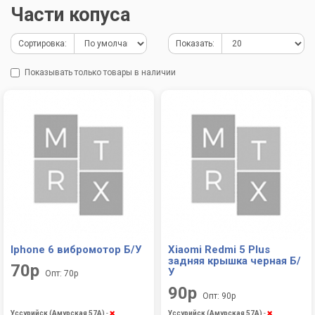
Части копуса
Сортировка:
Показать:
Показывать только товары в наличии
Iphone 6 вибромотор Б/У
Xiaomi Redmi 5 Plus
задняя крышка черная Б/
70р
У
Опт: 70р
90р
Опт: 90р
Уссурийск (Амурская 57А)
-
Уссурийск (Амурская 57А)
-