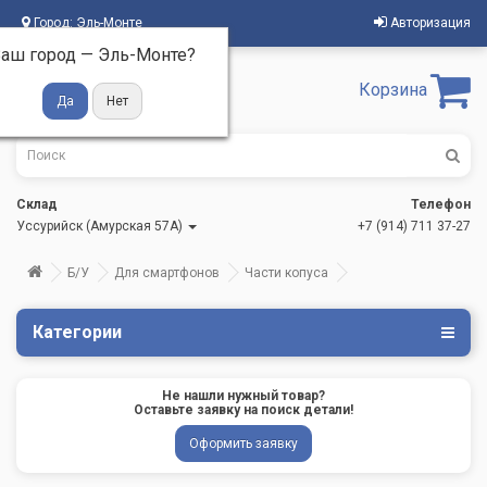
Город:
Эль-Монте
Авторизация
аш город —
Эль-Монте
?
Корзина
Склад
Телефон
Уссурийск (Амурская 57А)
+7 (914) 711 37-27
Б/У
Для смартфонов
Части копуса
Категории
Не нашли нужный товар?
Оставьте заявку на поиск детали!
Оформить заявку