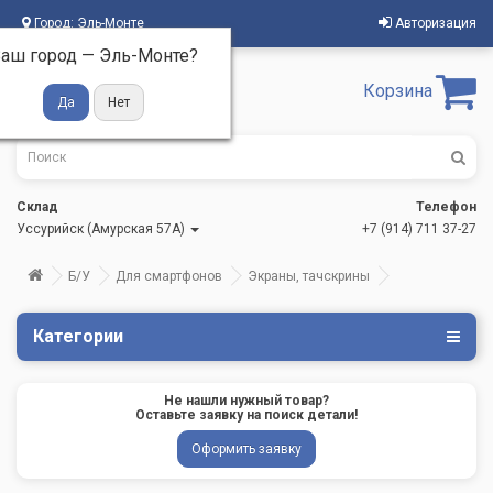
Город:
Эль-Монте
Авторизация
аш город —
Эль-Монте
?
Корзина
Склад
Телефон
Уссурийск (Амурская 57А)
+7 (914) 711 37-27
Б/У
Для смартфонов
Экраны, тачскрины
Категории
Не нашли нужный товар?
Оставьте заявку на поиск детали!
Оформить заявку