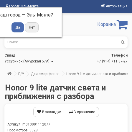
Город:
Эль-Монте
Авторизация
аш город —
Эль-Монте
?
Корзина
Склад
Телефон
Уссурийск (Амурская 57А)
+7 (914) 711 37-27
Б/У
Для смартфонов
Honor 9 lite датчик света и приближен
Honor 9 lite датчик света и
приближения с разбора
В закладки
В сравнение
Артикул: m010001112077
Просмотров: 3328