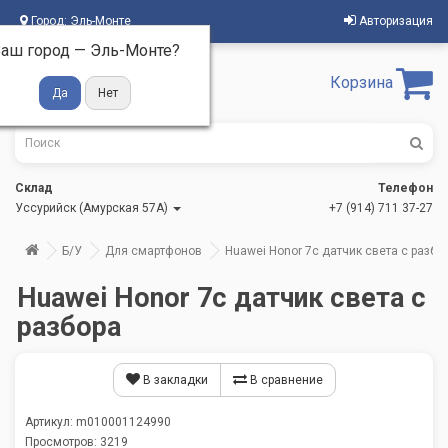
Город:
Эль-Монте
Авторизация
аш город —
Эль-Монте
?
Корзина
Склад
Телефон
Уссурийск (Амурская 57А)
+7 (914) 711 37-27
Б/У
Для смартфонов
Huawei Honor 7с датчик света с разбо
Huawei Honor 7с датчик света с
разбора
В закладки
В сравнение
Артикул: m010001124990
Просмотров: 3219