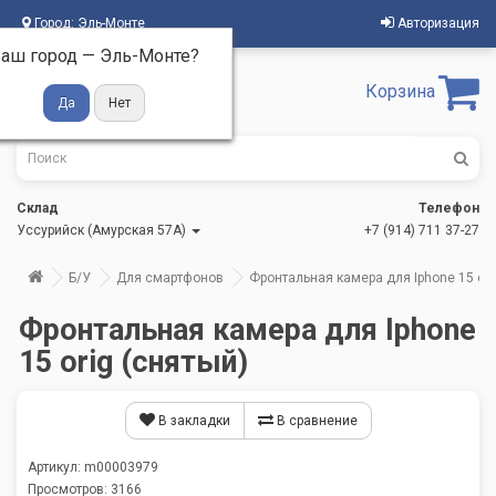
Город:
Эль-Монте
Авторизация
аш город —
Эль-Монте
?
Корзина
Склад
Телефон
Уссурийск (Амурская 57А)
+7 (914) 711 37-27
Б/У
Для смартфонов
Фронтальная камера для Iphone 15 ori
Фронтальная камера для Iphone
15 orig (снятый)
В закладки
В сравнение
Артикул: m00003979
Просмотров: 3166