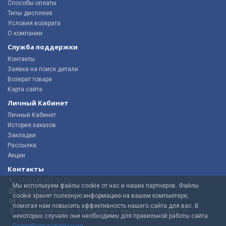
Способы оплаты
Типы дисплеев
Условия возврата
О компании
Служба поддержки
Контакты
Заявка на поиск детали
Возврат товара
Карта сайта
Личный Кабинет
Личный Кабинет
История заказов
Закладки
Рассылка
Акции
Контакты
+7 (914) 711 37-27
Мы используем файлы cookie от нас и наших партнеров. Файлы
shop@mematrix.ru
cookie хранят полезную информацию на вашем компьютере,
ВКонтакте
помогая нам повысить эффективность нашего сайта для вас. В
Приморский край, г. Уссурийск, ул. Амурская 57А, офис 29
некоторых случаях они необходимы для правильной работы сайта.