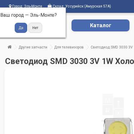
Город:
Эль-Монте
Склад:
Уссурийск (Амурская 57А)
Ваш город —
Эль-Монте
?
Каталог
Другие запчасти
Для телевизоров
Светодиод SMD 3030 3V 
Светодиод SMD 3030 3V 1W Холо