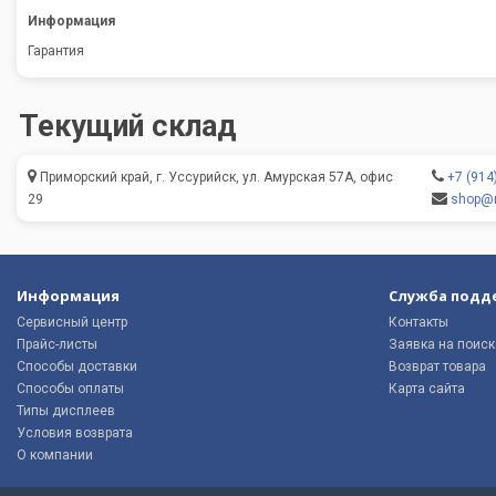
Информация
Гарантия
Текущий склад
Приморский край, г. Уссурийск, ул. Амурская 57А, офис
+7 (914
29
shop@m
Информация
Служба подд
Сервисный центр
Контакты
Прайс-листы
Заявка на поиск
Способы доставки
Возврат товара
Способы оплаты
Карта сайта
Типы дисплеев
Условия возврата
О компании