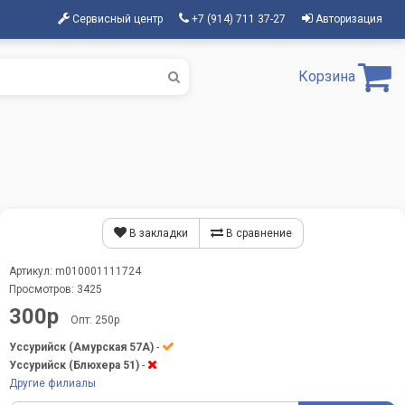
Сервисный центр
+7 (914) 711 37-27
Авторизация
Корзина
В закладки
В сравнение
Артикул: m010001111724
Просмотров: 3425
300р
Опт: 250р
Уссурийск (Амурская 57А)
-
Уссурийск (Блюхера 51)
-
Другие филиалы