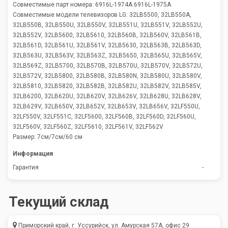
Совместимые парт номера: 6916L-1974A 6916L-1975A
Совместимые модели телевизоров LG: 32LB5500, 32LB550A,
32LB550B, 32LB550U, 32LB550V, 32LB551U, 32LB551V, 32LB552U,
32LB552V, 32LB5600, 32LB5610, 32LB560B, 32LB560V, 32LB561B,
32LB561D, 32LB561U, 32LB561V, 32LB5630, 32LB563B, 32LB563D,
32LB563U, 32LB563V, 32LB563Z, 32LB5650, 32LB565U, 32LB565V,
32LB569Z, 32LB5700, 32LB570B, 32LB570U, 32LB570V, 32LB572U,
32LB572V, 32LB5800, 32LB580B, 32LB580N, 32LB580U, 32LB580V,
32LB5810, 32LB5820, 32LB582B, 32LB582U, 32LB582V, 32LB585V,
32LB6200, 32LB620U, 32LB620V, 32LB626V, 32LB628U, 32LB628V,
32LB629V, 32LB650V, 32LB652V, 32LB653V, 32LB656V, 32LF550U,
32LF550V, 32LF551C, 32LF5600, 32LF560B, 32LF560D, 32LF560U,
32LF560V, 32LF560Z, 32LF5610, 32LF561V, 32LF562V
Размер: 7см/7см/60 см
Информация
Гарантия
-
Текущий склад
Приморский край, г. Уссурийск, ул. Амурская 57А, офис 29