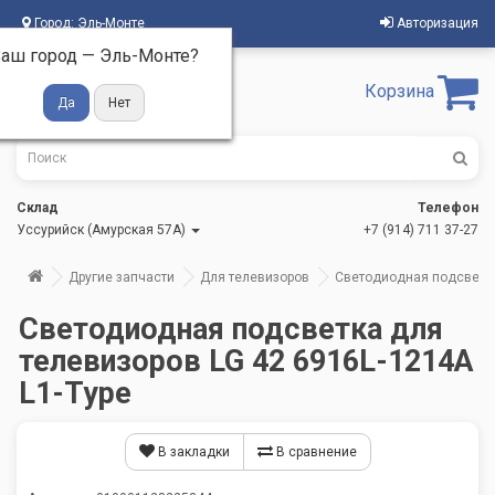
Город:
Эль-Монте
Авторизация
аш город —
Эль-Монте
?
Корзина
Склад
Телефон
Уссурийск (Амурская 57А)
+7 (914) 711 37-27
Другие запчасти
Для телевизоров
Светодиодная подсветка
Светодиодная подсветка для
телевизоров LG 42 6916L-1214A
L1-Type
В закладки
В сравнение