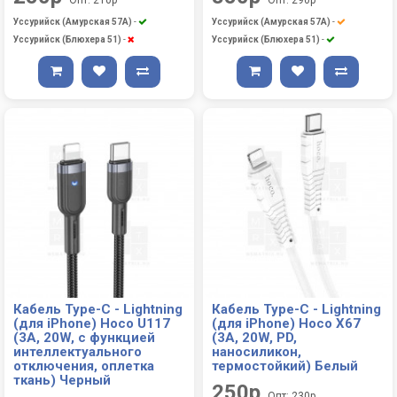
Уссурийск (Амурская 57А)
-
Уссурийск (Амурская 57А)
-
Уссурийск (Блюхера 51)
-
Уссурийск (Блюхера 51)
-
Кабель Type-C - Lightning
Кабель Type-C - Lightning
(для iPhone) Hoco U117
(для iPhone) Hoco X67
(3A, 20W, с функцией
(3A, 20W, PD,
интеллектуального
наносиликон,
отключения, оплетка
термостойкий) Белый
ткань) Черный
250р
Опт: 230р