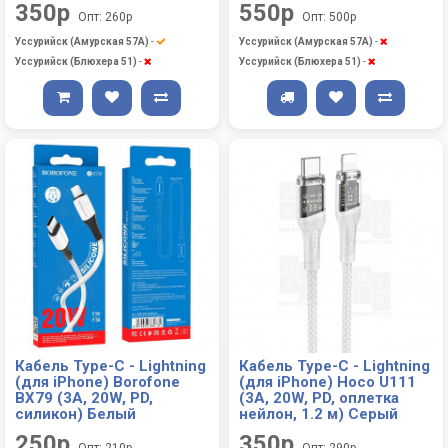
350р
550р
Опт: 260р
Опт: 500р
Уссурийск (Амурская 57А)
-
Уссурийск (Амурская 57А)
-
Уссурийск (Блюхера 51)
-
Уссурийск (Блюхера 51)
-
Кабель Type-C - Lightning
Кабель Type-C - Lightning
(для iPhone) Borofone
(для iPhone) Hoco U111
BX79 (3A, 20W, PD,
(3A, 20W, PD, оплетка
силикон) Белый
нейлон, 1.2 м) Серый
250р
350р
Опт: 210р
Опт: 290р