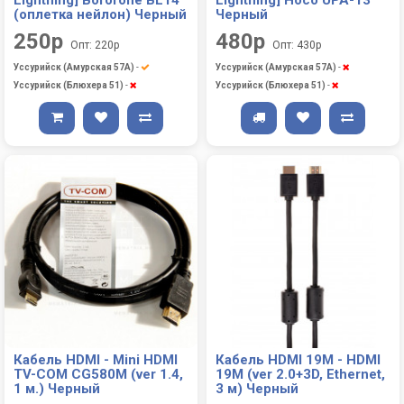
(оплетка нейлон) Черный
Черный
250р
480р
Опт: 220р
Опт: 430р
Уссурийск (Амурская 57А)
-
Уссурийск (Амурская 57А)
-
Уссурийск (Блюхера 51)
-
Уссурийск (Блюхера 51)
-
Кабель HDMI - Mini HDMI
Кабель HDMI 19M - HDMI
TV-COM CG580M (ver 1.4,
19M (ver 2.0+3D, Ethernet,
1 м.) Черный
3 м) Черный