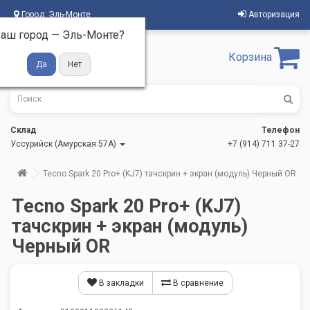
Город:
Эль-Монте
Авторизация
аш город —
Эль-Монте
?
Корзина
Склад
Телефон
Уссурийск (Амурская 57А)
+7 (914) 711 37-27
Tecno Spark 20 Pro+ (KJ7) тачскрин + экран (модуль) Черный OR
Tecno Spark 20 Pro+ (KJ7)
тачскрин + экран (модуль)
Черный OR
В закладки
В сравнение