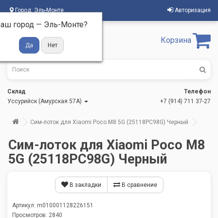
Город:
Эль-Монте
Авторизация
аш город —
Эль-Монте
?
Корзина
Склад
Телефон
Уссурийск (Амурская 57А)
+7 (914) 711 37-27
Сим-лоток для Xiaomi Poco M8 5G (25118PC98G) Черный
Сим-лоток для Xiaomi Poco M8
5G (25118PC98G) Черный
В закладки
В сравнение
Артикул: m010001128226151
Просмотров: 2840