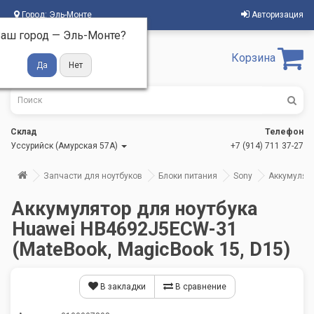
Город:
Эль-Монте
Авторизация
аш город —
Эль-Монте
?
Корзина
Склад
Телефон
Уссурийск (Амурская 57А)
+7 (914) 711 37-27
Запчасти для ноутбуков
Блоки питания
Sony
Аккумулято
Аккумулятор для ноутбука
Huawei HB4692J5ECW-31
(MateBook, MagicBook 15, D15)
В закладки
В сравнение