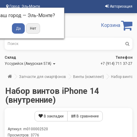
Город:
Эль-Монте
Авторизация
аш город —
Эль-Монте
?
Корзина
Склад
Телефон
Уссурийск (Амурская 57А)
+7 (914) 711 37-27
Запчасти для смартфонов
Винты (комплект)
Набор винтов 
Набор винтов iPhone 14
(внутренние)
В закладки
В сравнение
Артикул: m0100002520
Просмотров: 3776