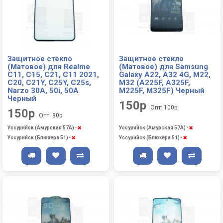
Защитное стекло
Защитное стекло
(Матовое) для Realme
(Матовое) для Samsung
C11, C15, C21, C11 2021,
Galaxy A22, A32 4G, M22,
C20, C21Y, C25Y, C25s,
M32 (A225F, A325F,
Narzo 30A, 50i, 50A
M225F, M325F) Черный
Черный
150р
Опт: 100р
150р
Опт: 80р
Уссурийск (Амурская 57А)
-
Уссурийск (Амурская 57А)
-
Уссурийск (Блюхера 51)
-
Уссурийск (Блюхера 51)
-