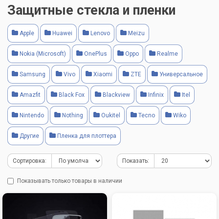
Защитные стекла и пленки
Apple
Huawei
Lenovo
Meizu
Nokia (Microsoft)
OnePlus
Oppo
Realme
Samsung
Vivo
Xiaomi
ZTE
Универсальное
Amazfit
Black Fox
Blackview
Infinix
Itel
Nintendo
Nothing
Oukitel
Tecno
Wiko
Другие
Пленка для плоттера
Сортировка:
Показать:
Показывать только товары в наличии