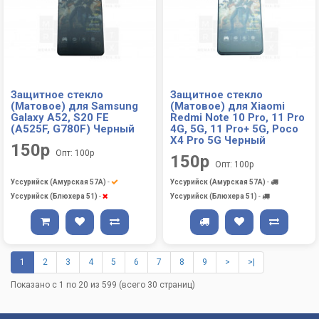
Защитное стекло
Защитное стекло
(Матовое) для Samsung
(Матовое) для Xiaomi
Galaxy A52, S20 FE
Redmi Note 10 Pro, 11 Pro
(A525F, G780F) Черный
4G, 5G, 11 Pro+ 5G, Poco
X4 Pro 5G Черный
150р
Опт: 100р
150р
Опт: 100р
Уссурийск (Амурская 57А)
-
Уссурийск (Амурская 57А)
-
Уссурийск (Блюхера 51)
-
Уссурийск (Блюхера 51)
-
1
2
3
4
5
6
7
8
9
>
>|
Показано с 1 по 20 из 599 (всего 30 страниц)