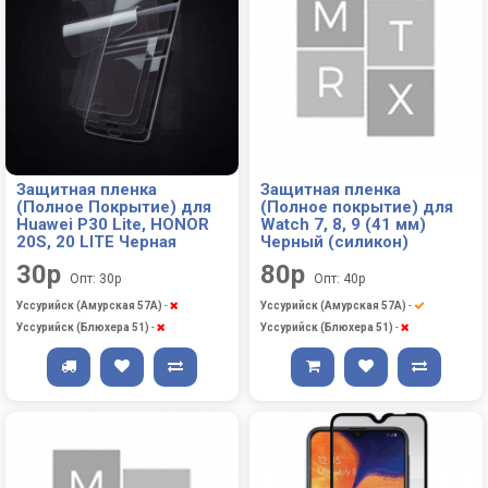
Защитная пленка
Защитная пленка
(Полное Покрытие) для
(Полное покрытие) для
Huawei P30 Lite, HONOR
Watch 7, 8, 9 (41 мм)
20S, 20 LITE Черная
Черный (силикон)
30р
80р
Опт: 30р
Опт: 40р
Уссурийск (Амурская 57А)
-
Уссурийск (Амурская 57А)
-
Уссурийск (Блюхера 51)
-
Уссурийск (Блюхера 51)
-