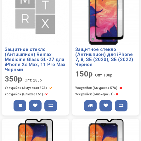
Защитное стекло
Защитное стекло
(Антишпион) Remax
(Антишпион) для iPhone
Medicine Glass GL-27 для
7, 8, SE (2020), SE (2022)
iPhone Xs Max, 11 Pro Max
Черное
Черный
150р
Опт: 100р
350р
Опт: 280р
Уссурийск (Амурская 57А)
-
Уссурийск (Амурская 57А)
-
Уссурийск (Блюхера 51)
-
Уссурийск (Блюхера 51)
-